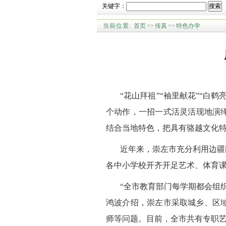
关键字：
搜索
当前位置:
首页
>>
传真
>>
特色办学
“花山拜祖”“袖里献花”“
个动作，一招一式活灵活现地演
结合当地特色，把具有骆越文化特
近年来，崇左市充分利用边疆
各中小学校开齐开足艺术、体育课
“全市教育部门每学期都会组
鸿波介绍，崇左市采取城乡、区
师等问题。目前，全市共有专职艺术