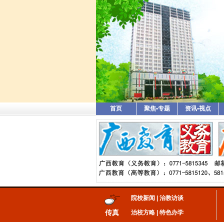
首页
聚焦•专题
资讯•视点
院校新闻
|
治教访谈
传真
治校方略
|
特色办学