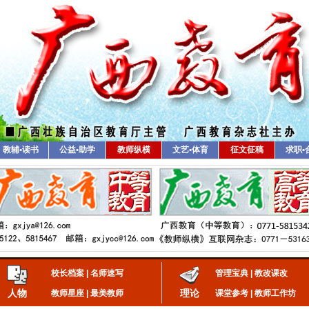
教辅•读书
公益•助学
教师纵横
文艺•体育
征文征稿
求职•
校长档案
|
名师速写
管理宝典
|
教改课改
人物
理论
教师星座
|
最美教师
课堂参考
|
教师工作坊