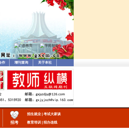
合作
增刊查询
关于本社
招生就业
|
考试大家谈
招考
教育培训
|
招办连线