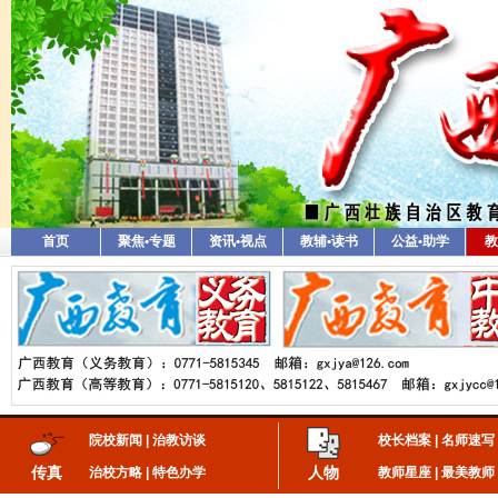
首页
聚焦•专题
资讯•视点
教辅•读书
公益•助学
教
院校新闻
|
治教访谈
校长档案
|
名师速写
传真
人物
治校方略
|
特色办学
教师星座
|
最美教师