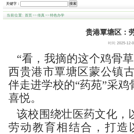
关键字：
搜索
当前位置:
首页
>>
传真
>>
特色办学
贵港覃塘区：
时间:
2025-12-0
“看，我摘的这个鸡骨
西贵港市覃塘区蒙公镇
伴走进学校的“药苑”采
喜悦。
该校围绕壮医药文化，
劳动教育相结合，打造