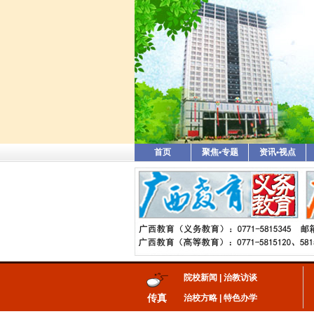
首页
聚焦•专题
资讯•视点
院校新闻
|
治教访谈
传真
治校方略
|
特色办学