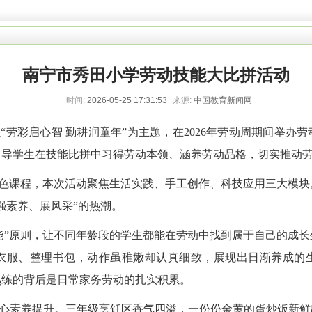
南宁市秀田小学劳动技能大比拼活动
时间:
2026-05-25 17:31:53
来源:
中国教育新闻网
“劳彩启心智 勤耕润童年”为主题，在2026年劳动周期间举办
引导学生在技能比拼中习得劳动本领、涵养劳动品格，切实推动
特色课程，本次活动聚焦生活实践、手工创作、科技应用三大模
强素养、展风采”的热潮。
能”原则，让不同年龄段的学生都能在劳动中找到属于自己的成
衣服、整理书包，动作虽稚嫩却认真细致，展现出日渐养成的
熟练的背后是日常家务劳动的扎实积累。
心素养提升。三年级烹饪区香气四溢，一份份金黄的蛋炒饭新鲜