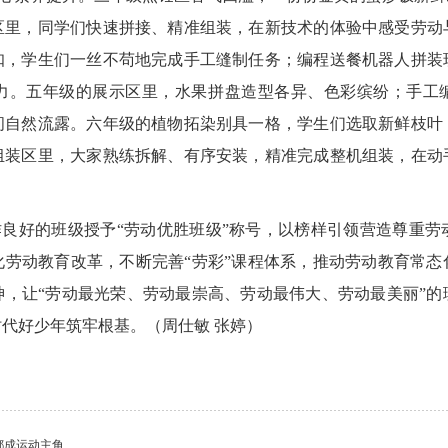
区里，同学们快速拼接、精准组装，在新技术的体验中感受劳动
扣，学生们一丝不苟地完成手工缝制任务；编程送餐机器人拼装
力。五年级的展示区里，水果拼盘造型各异、色彩缤纷；手工
间自然流露。六年级的植物拓染别具一格，学生们选取新鲜枝叶
组装区里，大家熟练拆解、有序安装，精准完成整机组装，在动
良好的班级授予“劳动优胜班级”称号，以榜样引领营造尊重劳
化劳动教育改革，不断完善“劳彩”课程体系，推动劳动教育常态
神，让“劳动最光荣、劳动最崇高、劳动最伟大、劳动最美丽”的
代好少年筑牢根基。（周仕敏 张婷）
都成运动主角