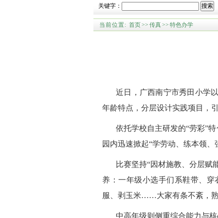
关键字：
搜索
当前位置:
首页
>>
传真
>>
特色办学
近日，广西南宁市秀田小学以
年龄特点，分层设计实践项目，
依托学校自主研发的“劳彩”
园内迅速掀起“学劳动、练本领、
比赛坚持“因材施教、分层赋
养：一年级小选手们系鞋带、穿
服、剥玉米……大家有条不紊，
中高年级则侧重综合能力与核