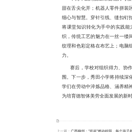
甜在舌尖化开；机器人零件拼装
细心与智慧。穿针引线、缝扣钉
将课堂知识转化为手中的实践能
织，传统工艺的魅力在一丝一缕
纹理和色彩定格在布艺上；电脑
力。
赛后，学校对组织得力、协作
围。下一步，秀田小学将持续深
学们在劳动中淬炼品格、涵养精
为培育德智体美劳全面发展的新时
上一篇：
广西柳州：“班超”燃动校园，每个孩子