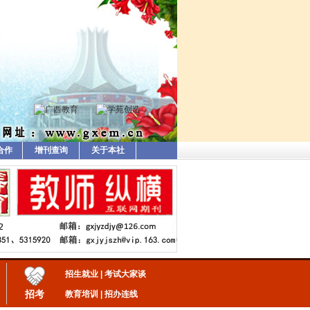
合作
增刊查询
关于本社
招生就业
|
考试大家谈
招考
教育培训
|
招办连线