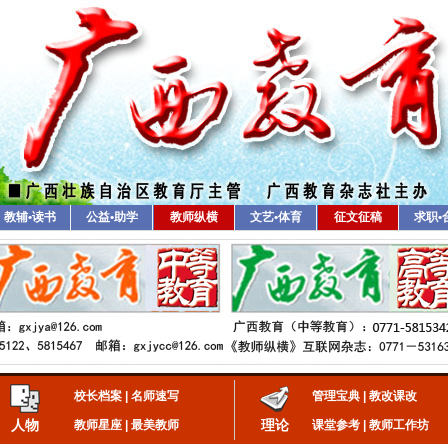
教辅•读书
公益•助学
教师纵横
文艺•体育
征文征稿
求职•
校长档案
|
名师速写
管理宝典
|
教改课改
人物
理论
教师星座
|
最美教师
课堂参考
|
教师工作坊