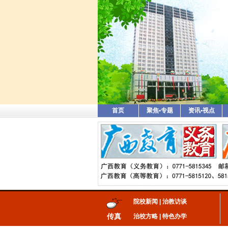
首页
聚焦•专题
资讯•视点
院校新闻
|
治教访谈
传真
治校方略
|
特色办学