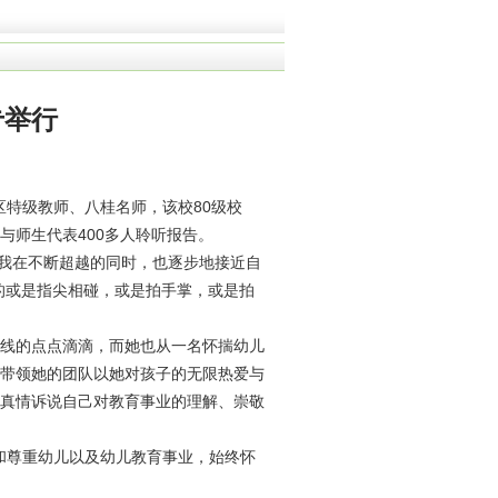
专举行
区特级教师、八桂名师，该校80级校
师生代表400多人聆听报告。
我在不断超越的同时，也逐步地接近自
的或是指尖相碰，或是拍手掌，或是拍
作一线的点点滴滴，而她也从一名怀揣幼儿
带领她的团队以她对孩子的无限热爱与
真情诉说自己对教育事业的理解、崇敬
和尊重幼儿以及幼儿教育事业，始终怀