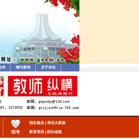
合作
增刊查询
关于本社
招生就业
|
考试大家谈
招考
教育培训
|
招办连线