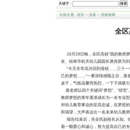
关键字：
搜索
当前位置:
首页
>>
传真
>>
院校新闻
全区
10月29日晚，全区高校“我的教师
友、桂林市机关幼儿园园长唐燕群为到
“今天非常高兴回到母校……三十一
己的梦想……”一番深情感慨之后，唐
桌子，气氛温馨而热烈，一下子就吸引
唐老师以四个关键词“梦想”、“研究”
教师梦想的青年逐渐成长为一名专业型
对幼儿教育事业的至高忠诚，在梦想的
和渴望，大声表达出一名未来幼儿教师
报告结束后，肖全民副校长从知、情
着一颗爱心和诚心，努力提高自己的专