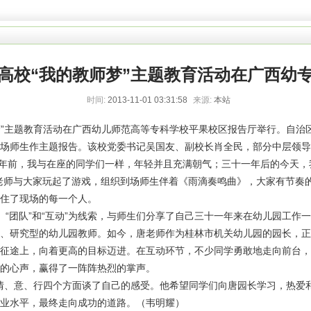
高校“我的教师梦”主题教育活动在广西幼
时间:
2013-11-01 03:31:58
来源:
本站
梦”主题教育活动在广西幼儿师范高等专科学校平果校区报告厅举行。自治
场师生作主题报告。该校党委书记吴国友、副校长肖全民，部分中层领导与
年前，我与在座的同学们一样，年轻并且充满朝气；三十一年后的今天，
老师与大家玩起了游戏，组织到场师生伴着《雨滴奏鸣曲》，大家有节奏
住了现场的每一个人。
、“团队”和“互动”为线索，与师生们分享了自己三十一年来在幼儿园工
、研究型的幼儿园教师。如今，唐老师作为桂林市机关幼儿园的园长，正
征途上，向着更高的目标迈进。在互动环节，不少同学勇敢地走向前台，
的心声，赢得了一阵阵热烈的掌声。
、意、行四个方面谈了自己的感受。他希望同学们向唐园长学习，热爱
业水平，最终走向成功的道路。（韦明耀）