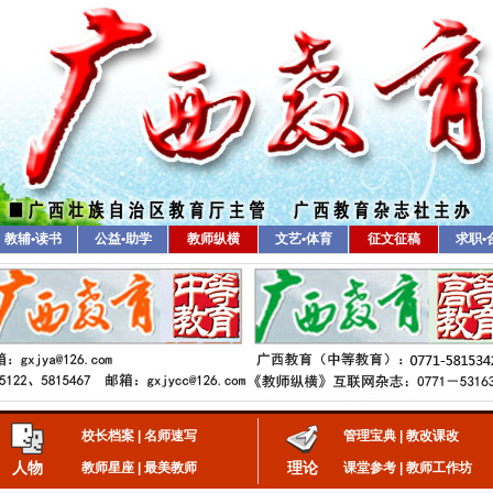
教辅•读书
公益•助学
教师纵横
文艺•体育
征文征稿
求职•
校长档案
|
名师速写
管理宝典
|
教改课改
人物
理论
教师星座
|
最美教师
课堂参考
|
教师工作坊