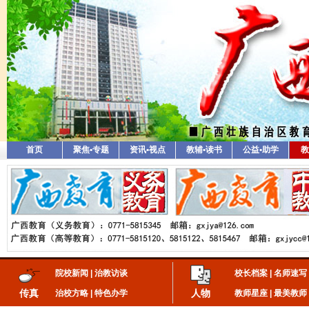
首页
聚焦•专题
资讯•视点
教辅•读书
公益•助学
教
院校新闻
|
治教访谈
校长档案
|
名师速写
传真
人物
治校方略
|
特色办学
教师星座
|
最美教师