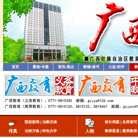
首页
聚焦•专题
资讯•视点
教辅•读书
公益•助学
教
院校新闻
|
治教访谈
校长档案
|
名师速写
传真
人物
治校方略
|
特色办学
教师星座
|
最美教师