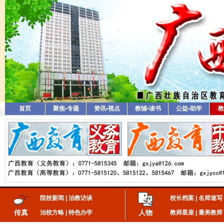
首页
聚焦•专题
资讯•视点
教辅•读书
公益•助学
教
院校新闻
|
治教访谈
校长档案
|
名师速写
传真
人物
治校方略
|
特色办学
教师星座
|
最美教师