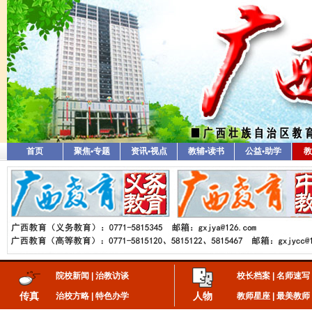
首页
聚焦•专题
资讯•视点
教辅•读书
公益•助学
教
院校新闻
|
治教访谈
校长档案
|
名师速写
传真
人物
治校方略
|
特色办学
教师星座
|
最美教师