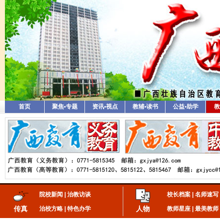
首页
聚焦•专题
资讯•视点
教辅•读书
公益•助学
教
院校新闻
|
治教访谈
校长档案
|
名师速写
传真
人物
治校方略
|
特色办学
教师星座
|
最美教师