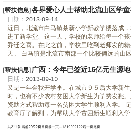
各界爱心人士帮助北流山区学童
[
帮扶信息
]
日期：
2013-09-14
近日，北流市白马镇茶新小学新教学楼落成，
进了新学堂。这一天，学校的老师给每一个孩
乔迁之喜。在此之前，学校里吃到老师发的糖
天。 白马镇是北流市南部一个比较偏远的山区乡
广西：今年已签近16亿元生源
[
帮扶信息
]
日期：
2013-09-10
又是一年金秋开学季。在城市９５后大学新生
时，也有不少农村贫困大学新生为学费发愁。
资助方式帮助每一名贫困大学生顺利入学。 
教育厅了解到，为帮助大学贫困新生顺利入学，
共211条 当前20/22页
首页
前一页
···
18
19
20
21
22
后一页
尾页