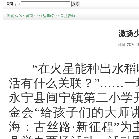
关键字：
搜索
当前位置:
首页
>>
公益.助学
>>
公益行动
激扬少
时间:
2026-0
“在火星能种出水稻吗
活有什么关联？”……
永宁县闽宁镇第二小学
金会“给孩子们的大师
海：古丝路·新征程”