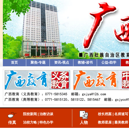
首页
聚焦•专题
资讯•视点
教辅•读书
公益•助学
教
院校新闻
|
治教访谈
校长档案
|
名师速写
传真
人物
治校方略
|
特色办学
教师星座
|
最美教师