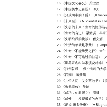
16 《中国文化要义》 梁漱溟
17 《中国美术史百题》 谭天
18 《分成两半的子爵》（II Viscont
19 《未来城》（A Scientist in T
20 《失窃的未来：生命的隐形浩劫》（Our Stol
21 《生命的奋进》 梁漱溟、牟宗
22 《失明给我的挑战》 程文辉
23 《生活简单就是享受》（Simplify Your
24 《生命中不能承受之轻》 米兰
25 《生命中不可错过的智慧》（All I Really
26 《世界著名科学家演说精粹》 
27 《打倒符碌──做个有料的大学
28 《西潮》 蒋梦麟
29 《共悟人间：父女两地书》 刘
30 《朱元璋传》 吴晗
31 《成功，你敢吗？》 周融
32 《成长——发现最好的自己》 
33 《老虎·伍兹传奇》（A Biography 