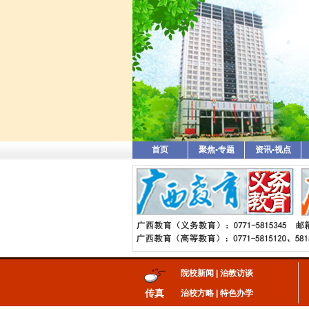
首页
聚焦•专题
资讯•视点
院校新闻
|
治教访谈
传真
治校方略
|
特色办学