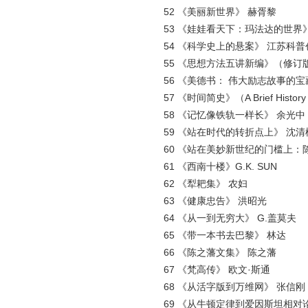
52 《美丽新世界》 赫胥黎
53 《娃娃看天下：玛法达的世界》
54 《科学史上的悬案》 江苏科普
55 《思想方法五讲新编》（修订版
56 《美德书： 伟大励志故事的宝藏》（The Book 
57 《时间简史》（A Brief History of
58 《记忆像铁轨一样长》 余光中
59 《站在时代的转折点上》 沈清
60 《站在美妙新世纪的门槛上：陈方正
61 《西南十楼》G.K. SUN
62 《犁耙集》 农妇
63 《健康忠告》 洪昭光
64 《从一到无穷大》 G.盖莫夫
65 《带一本书去巴黎》 林达
66 《陈之藩文集》 陈之藩
67 《梵高传》 欧文·斯通
68 《从活字版到万维网》 张信刚
69 《从牛顿定律到爱因斯坦相对论