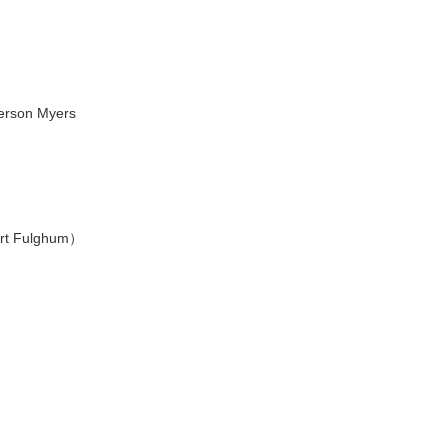
son Myers
t Fulghum）