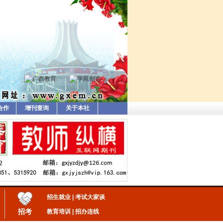
合作
增刊查询
关于本社
招生就业
|
考试大家谈
招考
教育培训
|
招办连线