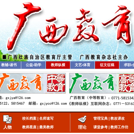
教辅•读书
公益•助学
教师纵横
文艺•体育
征文征稿
求职•
校长档案
|
名师速写
管理宝典
|
教改课改
人物
理论
教师星座
|
最美教师
课堂参考
|
教师工作坊