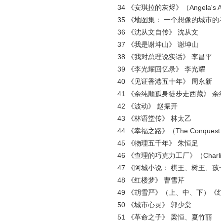
34 《安琪拉的灰烬》（Angela's Ashe
35 《地图集： 一个想像的城市的
36 《沈从文自传》 沈从文
37 《我是谢坤山》 谢坤山
38 《我对总理说实话》 李昌平
39 《李光耀回忆录》 李光耀
40 《见证香港五十年》 周永新
41 《余纯顺孤身徒步走西藏》 余
42 《波动》 赵振开
43 《林语堂传》 林太乙
44 《幸福之路》（The Conquest of 
45 《物理五千年》 朱恒足
46 《查理的巧克力工厂》（Charlie And
47 《阿城小说： 棋王、树王、孩
48 《红楼梦》 曹雪芹
49 《胡雪严》（上、中、下）《红
50 《城市心灵》 郭少棠
51 《革命之子》 梁恒、夏竹丽