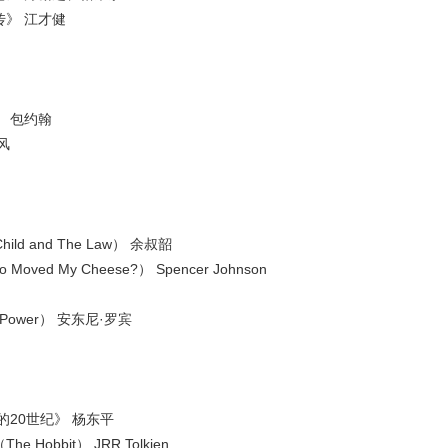
》 江才健
 包约翰
风
ld and The Law） 余叔韶
 My Cheese?） Spencer Johnson
Power） 安东尼·罗宾
20世纪》 杨东平
bbit） JRR Tolkien