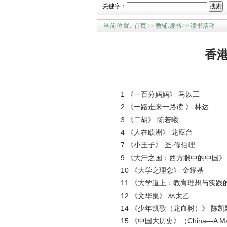
关键字：
搜索
当前位置:
首页
>>
教辅.读书
>>
读书活动
香
1 《一百分妈妈》 马以工
2 《一路走来一路读 》 林达
3 《二胡》 陈若曦
4 《人在欧洲》 龙应台
7 《小王子》 圣·修伯理
9 《大汗之国：西方眼中的中国》（The Chan'
10 《大学之理念》 金耀基
11 《大学道上：教育理想与实践的
12 《文华集》 林太乙
14 《少年凯歌（龙血树）》 陈凯
15 《中国大历史》（China—A Macr