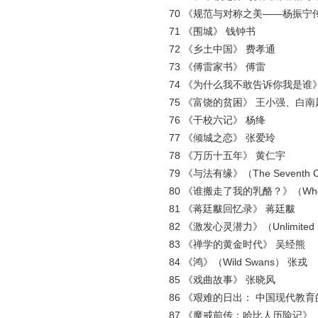
70 《规范与对称之美——杨振宁传
71 《围城》 钱钟书
72 《乡土中国》 费孝通
73 《傅雷家书》 傅雷
74 《为什么我不敢告诉你我是谁》
75 《富饶的贫困》 王小强、白南
76 《干校六记》 杨绛
77 《倾城之恋》 张爱玲
78 《万历十五年》 黄仁宇
79 《与法有缘》（The Seventh Chi
80 《谁搬走了我的乳酪？》（Who Moved
81 《蒋廷黻回忆录》 蒋廷黻
82 《激发心灵潜力》（Unlimited 
83 《禅学的黄金时代》 吴经熊
84 《鸿》（Wild Swans） 张戎
85 《戏曲故事》 张晓风
86 《艰难的日出： 中国现代教育的
87 《魔戒前传：哈比人历险记》（The Ho