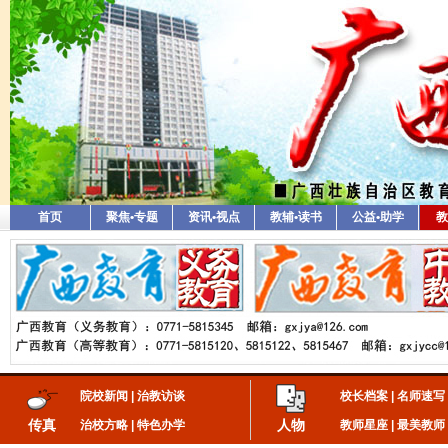
首页
聚焦•专题
资讯•视点
教辅•读书
公益•助学
教
院校新闻
|
治教访谈
校长档案
|
名师速写
传真
人物
治校方略
|
特色办学
教师星座
|
最美教师