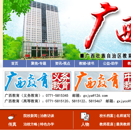
首页
聚焦•专题
资讯•视点
教辅•读书
公益•助学
教
院校新闻
|
治教访谈
校长档案
|
名师速写
传真
人物
治校方略
|
特色办学
教师星座
|
最美教师