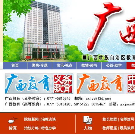
首页
聚焦•专题
资讯•视点
教辅•读书
公益•助学
教
院校新闻
|
治教访谈
校长档案
|
名师速写
传真
人物
治校方略
|
特色办学
教师星座
|
最美教师