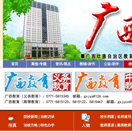
首页
聚焦•专题
资讯•视点
教辅•读书
公益•助学
教
院校新闻
|
治教访谈
校长档案
|
名师速写
传真
人物
治校方略
|
特色办学
教师星座
|
最美教师