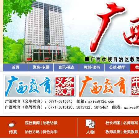
首页
聚焦•专题
资讯•视点
教辅•读书
公益•助学
教
院校新闻
|
治教访谈
校长档案
|
名师速写
传真
人物
治校方略
|
特色办学
教师星座
|
最美教师