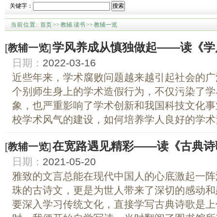
关键字：
搜索
当前位置:
首页
>>
教辅.读书
>>
教辅一览
学风养成从慎独做起——读《学
[
教辅一览
]
日期：
2022-03-16
近些年来，学术腐败问题越来越引起社会的广
个别师生身上的学术造假行为，不仅污染了学
象，也严重影响了学术创新和我国科技文化事
校学术风气的建设，如何培养学人良好的学术素
在宽路遇见精彩——读《古典诗
[
教辅一览
]
日期：
2021-05-20
雅致的文言总能在现代中国人的心底激起一阵
珠的古诗文，更是为世人带来了深切的感动和
要深入学习传统文化，直接学写古典诗歌是上