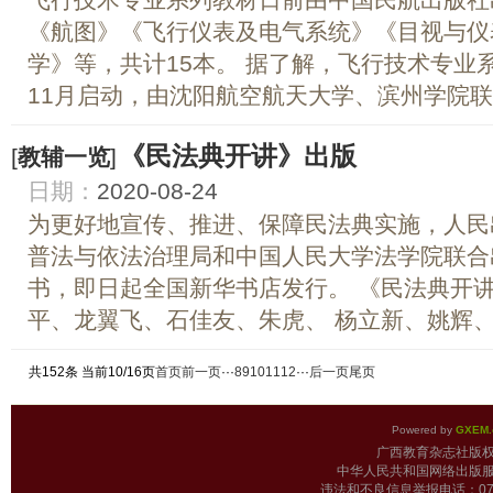
《航图》《飞行仪表及电气系统》《目视与仪
学》等，共计15本。 据了解，飞行技术专业系
11月启动，由沈阳航空航天大学、滨州学院联合
《民法典开讲》出版
[
教辅一览
]
日期：
2020-08-24
为更好地宣传、推进、保障民法典实施，人民
普法与依法治理局和中国人民大学法学院联合
书，即日起全国新华书店发行。 《民法典开
平、龙翼飞、石佳友、朱虎、 杨立新、姚辉、孙
共152条 当前10/16页
首页
前一页
···
8
9
10
11
12
···
后一页
尾页
Powered by
GXEM.
广西教育杂志
中华人民共和国网络出版服
违法和不良信息举报电话：0771-