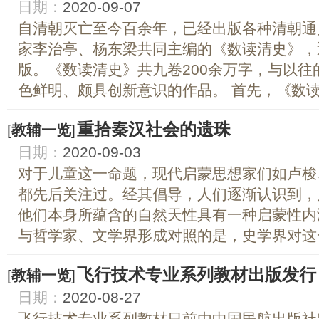
日期：
2020-09-07
自清朝灭亡至今百余年，已经出版各种清朝通
家李治亭、杨东梁共同主编的《数读清史》，
版。《数读清史》共九卷200余万字，与以
色鲜明、颇具创新意识的作品。 首先，《数读清
重拾秦汉社会的遗珠
[
教辅一览
]
日期：
2020-09-03
对于儿童这一命题，现代启蒙思想家们如卢梭
都先后关注过。经其倡导，人们逐渐认识到，
他们本身所蕴含的自然天性具有一种启蒙性内
与哲学家、文学界形成对照的是，史学界对这一
飞行技术专业系列教材出版发行
[
教辅一览
]
日期：
2020-08-27
飞行技术专业系列教材日前由中国民航出版社