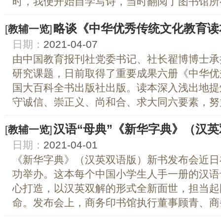
时，我便开始自学写诗，当时翻阅了图书馆所有
略谈《中华优秀传统文化教育读
[
教辅一览
]
日期：
2021-04-07
由中国教育报刊社党委书记、社长翟博博士承
研究课题，日前取得了重要成果六册《中华优
国大百科全书出版社出版。读本深入浅出地提
守诚信、崇正义、尚和合、求大同六要素，努力
汉语“母典”《新华字典》（汉
[
教辅一览
]
日期：
2021-04-01
《新华字典》（汉英双语版）新书发布会近日在
功举办。这本每个中国小学生人手一册的汉语
心打造，以汉英双解的形式全新面世，担当起
命。发布会上，商务印书馆执行董事顾青、商务