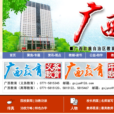
首页
聚焦•专题
资讯•视点
教辅•读书
公益•助学
教
院校新闻
|
治教访谈
校长档案
|
名师速写
传真
人物
治校方略
|
特色办学
教师星座
|
最美教师