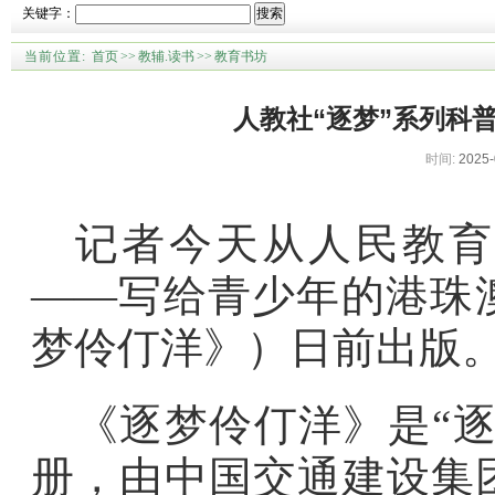
关键字：
搜索
当前位置:
首页
>>
教辅.读书
>>
教育书坊
人教社“逐梦”系列科
时间:
2025-
记者今天从人民教育
——写给青少年的港珠
梦伶仃洋》）日前出版
《逐梦伶仃洋》是“
册，由中国交通建设集