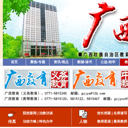
首页
聚焦•专题
资讯•视点
教辅•读书
公益•助学
教
院校新闻
|
治教访谈
校长档案
|
名师速写
传真
人物
治校方略
|
特色办学
教师星座
|
最美教师