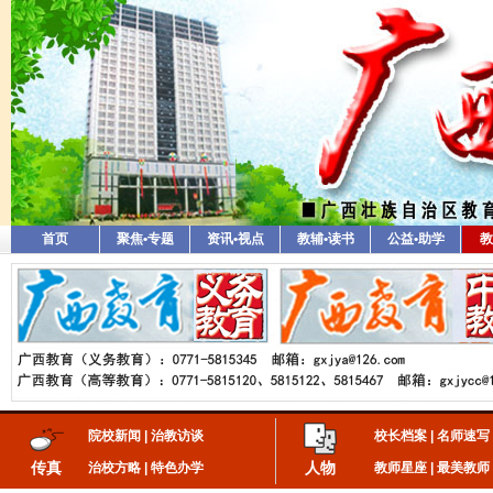
首页
聚焦•专题
资讯•视点
教辅•读书
公益•助学
教
院校新闻
|
治教访谈
校长档案
|
名师速写
传真
人物
治校方略
|
特色办学
教师星座
|
最美教师