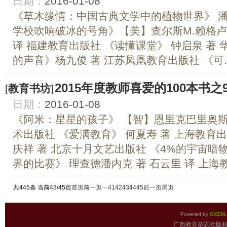
日期：
2016-01-08
《草木缘情：中国古典文学中的植物世界》 潘
学校吹响破冰的号角》【美】查尔斯M.赖格卢特
译 福建教育出版社 《读懂课堂》 钟启泉 著
的声音》杨九俊 著 江苏凤凰教育出版社 《可..
2015年度教师喜爱的100本书之
[
教育书坊
]
日期：
2016-01-08
《阿米：星星的孩子》 【智】恩里克巴里奥斯 
术出版社 《爱满教育》 何夏寿 著 上海教育
庆祥 著 北京十月文艺出版社 《4%的宇宙
界的比赛》 理查德潘内克 著 石云里 译 上海教育
共445条 当前43/45页
首页
前一页
···
41
42
43
44
45
后一页
尾页
Powered by
GXEM.
广西教育杂志