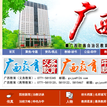
首页
聚焦•专题
资讯•视点
教辅•读书
公益•助学
教
院校新闻
|
治教访谈
校长档案
|
名师速写
传真
人物
治校方略
|
特色办学
教师星座
|
最美教师