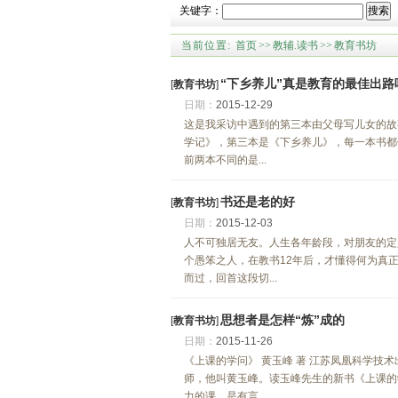
关键字：
搜索
当前位置:
首页
>>
教辅.读书
>>
教育书坊
“下乡养儿”真是教育的最佳出路
[
教育书坊
]
日期：
2015-12-29
这是我采访中遇到的第三本由父母写儿女的故
学记》，第三本是《下乡养儿》，每一本书都
前两本不同的是...
书还是老的好
[
教育书坊
]
日期：
2015-12-03
人不可独居无友。人生各年龄段，对朋友的定
个愚笨之人，在教书12年后，才懂得何为真
而过，回首这段切...
思想者是怎样“炼”成的
[
教育书坊
]
日期：
2015-11-26
《上课的学问》 黄玉峰 著 江苏凤凰科学技
师，他叫黄玉峰。读玉峰先生的新书《上课的
力的课，是有言...