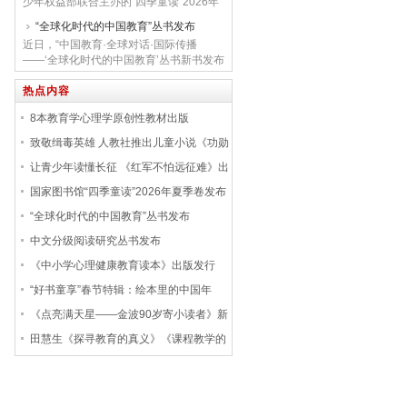
征的精神启蒙之书，通过17个章节的故
少年权益部联合主办的“四季童读”2026年
事，串联起红军长征这一人类历史上伟大
夏季卷发布会暨“法护青苗 共阅成长”全国
“全球化时代的中国教育”丛书发布
壮举的全过程。...
青少年普法宣传活动启动仪式在广西壮族
近日，“中国教育·全球对话·国际传播
自治区桂林图书馆举行。仪式上发布了“四
——‘全球化时代的中国教育’丛书新书发布
季童读”2026年夏季卷29种推荐书单。“四
会”在国家会议中心举行。据悉，“全球化
季童读”阅读推广项目面向学前、小学初
时代的中国教育”丛书是“十四五”国家重点
热点内容
段、小学...
出版物出版规划项目，由北京师范大学国
8本教育学心理学原创性教材出版
际与比较教育研究院院长刘宝存主编，多
名比较教育领域的专家、学者领衔撰写，
致敬缉毒英雄 人教社推出儿童小说《功勋
涵盖学前教育、基础教育、高等教育、职
警犬》
让青少年读懂长征 《红军不怕远征难》出
业...
版
国家图书馆“四季童读”2026年夏季卷发布
“全球化时代的中国教育”丛书发布
中文分级阅读研究丛书发布
《中小学心理健康教育读本》出版发行
“好书童享”春节特辑：绘本里的中国年
《点亮满天星——金波90岁寄小读者》新
书出版
田慧生《探寻教育的真义》《课程教学的
基本问题》出版