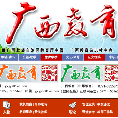
教辅•读书
公益•助学
教师纵横
文艺•体育
征文征稿
求职•
校长档案
|
名师速写
管理宝典
|
教改课改
人物
理论
教师星座
|
最美教师
课堂参考
|
教师工作坊