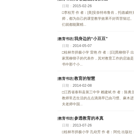
日期：
2015-02-26
□李桂芳 作 者：[美]安奈特布鲁肖，托德威特克
师，都为自己的课堂教学效果不好而苦恼过。
们就都能聚精...
我身边的“小豆豆”
[
教育书坊
]
日期：
2014-05-07
□桂林市拱极小学 雷艳 作 者：[日]黑柳彻子 
家黑柳彻子的代表作，其对教育工作的启迪是
书中那个小...
教育的智慧
[
教育书坊
]
日期：
2014-02-08
□江西省泰和县第三中学 赖建斌 作 者：陈勇主编
教师常态生活的点点滴滴早已由习惯、麻木进
夫老师中国...
参透教育的本真
[
教育书坊
]
日期：
2013-07-26
□桂林市拱极小学 孔幼芳 作 者：阿伦 出版社：