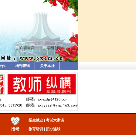
合作
增刊查询
关于本社
招生就业
|
考试大家谈
招考
教育培训
|
招办连线