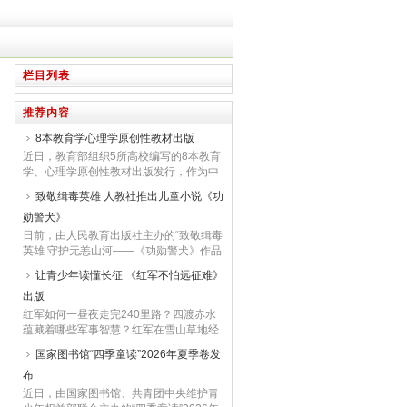
栏目列表
推荐内容
8本教育学心理学原创性教材出版
近日，教育部组织5所高校编写的8本教育
学、心理学原创性教材出版发行，作为中
国原创性哲学社会科学重点教材建设工
致敬缉毒英雄 人教社推出儿童小说《功
程“新时代系列”教材的重要成果集中推
勋警犬》
出，至此原创性教材覆盖领域进一步拓展
至教育学、心理学学科。8本教材中，5本
日前，由人民教育出版社主办的“致敬缉毒
教育学分别为华东师范大学吴刚平主编的
英雄 守护无恙山河——《功勋警犬》作品
《课程与教学论》、山东师范大学徐继存
研讨会”在京举行。与会专家围绕作品的创
让青少年读懂长征 《红军不怕远征难》
主编的《课程与...
作特色、缉毒主题文学作品的纪实性以及
出版
新时代禁毒主题儿童文学的创作路径等展
开研讨。据介绍，《功勋警犬》是由课文
红军如何一昼夜走完240里路？四渡赤水
作家辛勤创作的长篇现实题材儿童小说。
蕴藏着哪些军事智慧？红军在雪山草地经
作品以四名年轻训导员与四只警犬建立信
历了哪些生死考验？记者今天从中国少年
国家图书馆“四季童读”2026年夏季卷发
任、共同...
儿童新闻出版总社获悉，《我们的国家文
布
化公园·红军不怕远征难》一书近日出版。
该书是一本带领青少年走进长征、读懂长
近日，由国家图书馆、共青团中央维护青