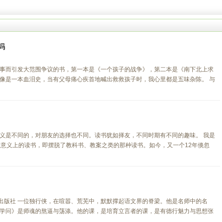
吗
事而引发大范围争议的书，第一本是《一个孩子的战争》，第二本是《南下北上求
像是一本血泪史，当有父母痛心疾首地喊出救救孩子时，我心里都是五味杂陈。 与
义是不同的，对朋友的选择也不同。读书犹如择友，不同时期有不同的趣味。 我是
正意义上的读书，即摆脱了教科书、教案之类的那种读书。如今，又一个12年倏忽
术出版社 一位独行侠，在喧嚣、荒芜中，默默撑起语文界的脊梁。他是名师中的名
学问》是师魂的熬逼与荡涤。他的课，是培育立言者的课，是有德行魅力与思想张