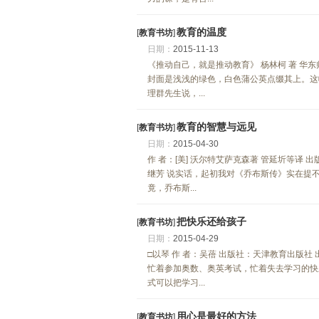
教育的温度
[
教育书坊
]
日期：
2015-11-13
《推动自己，就是推动教育》 杨林柯 著 华
封面是浅浅的绿色，白色蒲公英点缀其上。这
理群先生说，...
教育的智慧与远见
[
教育书坊
]
日期：
2015-04-30
作 者：[美] 沃尔特艾萨克森著 管延圻等译 出版
继芳 说实话，起初我对《乔布斯传》实在提
竟，乔布斯...
把快乐还给孩子
[
教育书坊
]
日期：
2015-04-29
□以琴 作 者：吴蓓 出版社：天津教育出版社 出
忙着参加奥数、奥英考试，忙着失去学习的快
式可以把学习...
用心是最好的方法
[
教育书坊
]