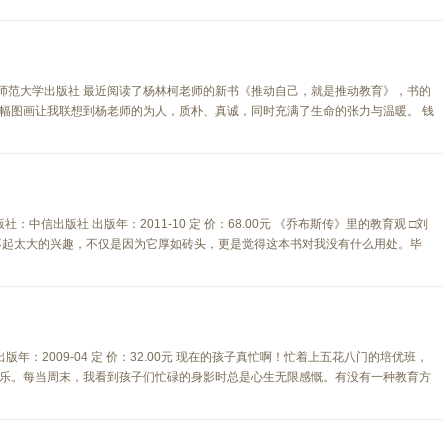
东师范大学出版社 最近阅读了杨林柯老师的新书《推动自己，就是推动教育》，书的
幅图画让我联想到杨老师的为人，质朴、真诚，同时充满了生命的张力与温暖。 钱
社：中信出版社 出版年：2011-10 定 价：68.00元 《乔布斯传》里的教育观 □刘
不起太大的兴趣，不仅是因为它厚如砖头，更是觉得这本书对我没有什么用处。毕
版年：2009-04 定 价：32.00元 现在的孩子真忙啊！忙着上五花八门的培优班，
乐。每当周末，我看到孩子们忙碌的身影时总是心生无限感慨。有没有一种教育方