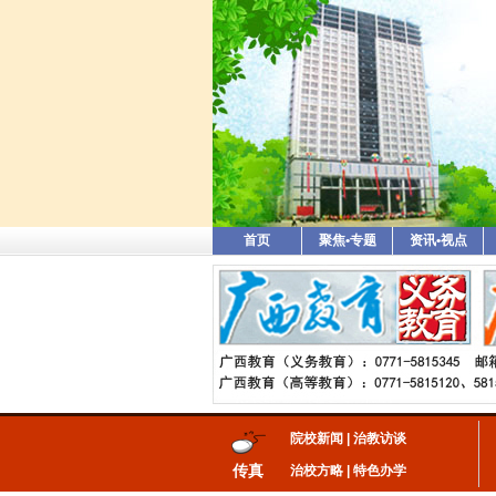
首页
聚焦•专题
资讯•视点
院校新闻
|
治教访谈
传真
治校方略
|
特色办学