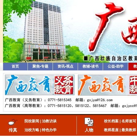
首页
聚焦•专题
资讯•视点
教辅•读书
公益•助学
教
院校新闻
|
治教访谈
校长档案
|
名师速写
传真
人物
治校方略
|
特色办学
教师星座
|
最美教师