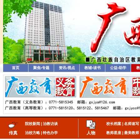
首页
聚焦•专题
资讯•视点
教辅•读书
公益•助学
教
院校新闻
|
治教访谈
校长档案
|
名师速写
传真
人物
治校方略
|
特色办学
教师星座
|
最美教师