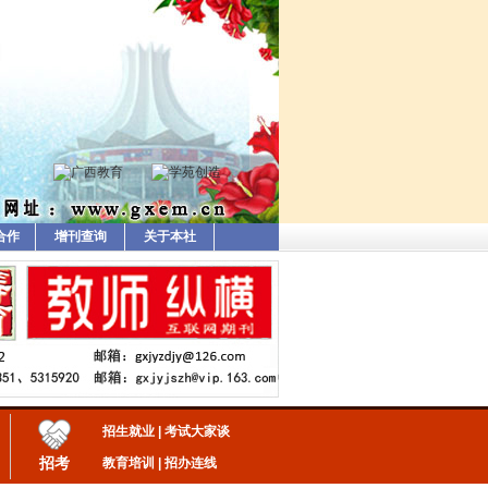
合作
增刊查询
关于本社
招生就业
|
考试大家谈
招考
教育培训
|
招办连线