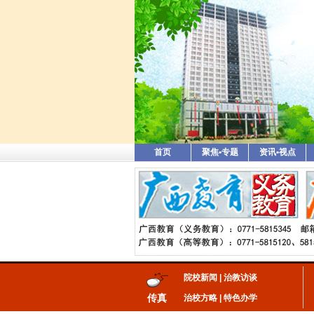
首页
聚焦•专题
资讯•视点
院校新闻
|
治教访谈
传真
治校方略
|
特色办学