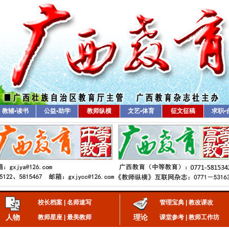
教辅•读书
公益•助学
教师纵横
文艺•体育
征文征稿
求职•
校长档案
|
名师速写
管理宝典
|
教改课改
人物
理论
教师星座
|
最美教师
课堂参考
|
教师工作坊