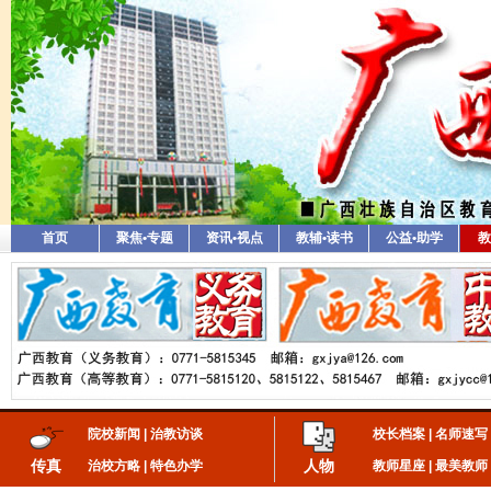
首页
聚焦•专题
资讯•视点
教辅•读书
公益•助学
教
院校新闻
|
治教访谈
校长档案
|
名师速写
传真
人物
治校方略
|
特色办学
教师星座
|
最美教师