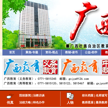
首页
聚焦•专题
资讯•视点
教辅•读书
公益•助学
教
院校新闻
|
治教访谈
校长档案
|
名师速写
传真
人物
治校方略
|
特色办学
教师星座
|
最美教师