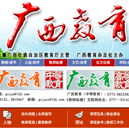
教辅•读书
公益•助学
教师纵横
文艺•体育
征文征稿
求职•
校长档案
|
名师速写
管理宝典
|
教改课改
人物
理论
教师星座
|
最美教师
课堂参考
|
教师工作坊