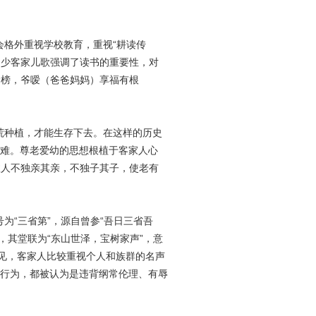
格外重视学校教育，重视“耕读传
不少客家儿歌强调了读书的重要性，对
金榜，爷嗳（爸爸妈妈）享福有根
荒种植，才能生存下去。在这样的历史
难。尊老爱幼的思想根植于客家人心
故人不独亲其亲，不独子其子，使老有
“三省第”，源自曾参“吾日三省吾
，其堂联为“东山世泽，宝树家声”，意
可见，客家人比较重视个人和族群的名声
行为，都被认为是违背纲常伦理、有辱