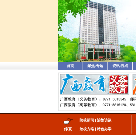
首页
聚焦•专题
资讯•视点
院校新闻
|
治教访谈
传真
治校方略
|
特色办学