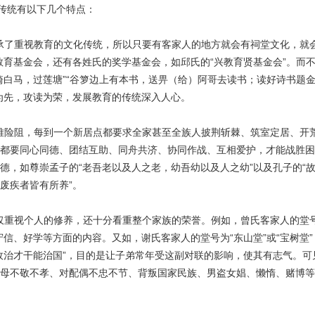
传统有以下几个特点：
了重视教育的文化传统，所以只要有客家人的地方就会有祠堂文化，就会
教育基金会，还有各姓氏的奖学基金会，如邱氏的“兴教育贤基金会”。而
骑白马，过莲塘”“谷箩边上有本书，送畀（给）阿哥去读书；读好诗书题
为先，攻读为荣，发展教育的传统深入人心。
险阻，每到一个新居点都要求全家甚至全族人披荆斩棘、筑室定居、开
都要同心同德、团结互助、同舟共济、协同作战、互相爱护，才能战胜困
德，如尊崇孟子的“老吾老以及人之老，幼吾幼以及人之幼”以及孔子的“
废疾者皆有所养”。
视个人的修养，还十分看重整个家族的荣誉。例如，曾氏客家人的堂号为
信、好学等方面的内容。又如，谢氏客家人的堂号为“东山堂”或“宝树堂”
政治才干能治国”，目的是让子弟常年受这副对联的影响，使其有志气。
母不敬不孝、对配偶不忠不节、背叛国家民族、男盗女娼、懒惰、赌博等