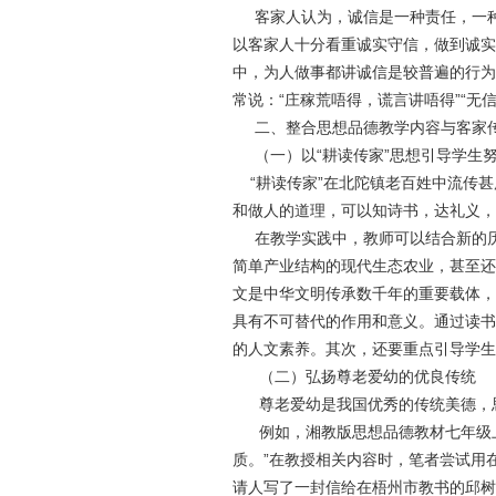
客家人认为，诚信是一种责任，一种
以客家人十分看重诚实守信，做到诚实守信
中，为人做事都讲诚信是较普遍的行为
常说：“庄稼荒唔得，谎言讲唔得”“无
二、整合思想品德教学内容与客家
（一）以“耕读传家”思想引导学生
“耕读传家”在北陀镇老百姓中流传甚
和做人的道理，可以知诗书，达礼义，
在教学实践中，教师可以结合新的历史
简单产业结构的现代生态农业，甚至还
文是中华文明传承数千年的重要载体，
具有不可替代的作用和意义。通过读书
的人文素养。其次，还要重点引导学生
（二）弘扬尊老爱幼的优良传统
尊老爱幼是我国优秀的传统美德，思
例如，湘教版思想品德教材七年级上
质。”在教授相关内容时，笔者尝试用
请人写了一封信给在梧州市教书的邱树