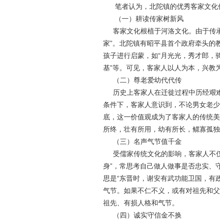
笔者认为，北陀镇的优秀客家文化
（一）耕读传家树新风
客家文化根植于河洛文化。由于传承
家”。北陀镇有昭平县首个政府牵头的
孩子进行启蒙，如“月光光，秀才郎，
基”等。可见，客家人以人为本，兴教
（二）尊老爱幼代代传
历史上客家人在迁徙过程中历经艰难
条件下，客家人意识到，不论男女老少
底，这一价值观成为了客家人的传统美
所终，壮有所用，幼有所长，鳏寡孤独
（三）名声气节值千金
受儒家传统文化的影响，客家人不仅重
身”，常思考自己做人做事是否忠实、守
思是“东晋时，谢安有武功能卫国，有
气节。如果不仁不义，或有对祖先和父
祖先、有损人格和气节。
（四）诚实守信金不换