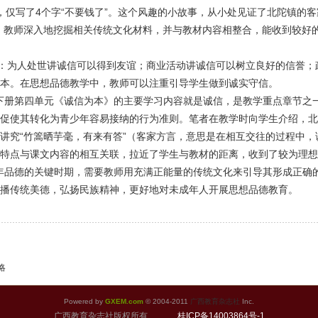
，仅写了4个字“不要钱了”。这个风趣的小故事，从小处见证了北陀镇的客
，教师深入地挖掘相关传统文化材料，并与教材内容相整合，能收到较好
为人处世讲诚信可以得到友谊；商业活动讲诚信可以树立良好的信誉；
本。在思想品德教学中，教师可以注重引导学生做到诚实守信。
册第四单元《诚信为本》的主要学习内容就是诚信，是教学重点章节之
促使其转化为青少年容易接纳的行为准则。笔者在教学时向学生介绍，北
讲究“竹篙晒芋毫，有来有答”（客家方言，意思是在相互交往的过程中
特点与课文内容的相互关联，拉近了学生与教材的距离，收到了较为理想
品德的关键时期，需要教师用充满正能量的传统文化来引导其形成正确
播传统美德，弘扬民族精神，更好地对未成年人开展思想品德教育。
略
Powered by
GXEM.com
© 2004-2011
广西教育杂志社
Inc.
广西教育杂志社版权所有
桂ICP备14003864号-1