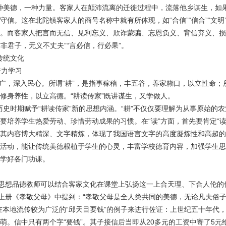
美德，一种力量。客家人在颠沛流离的迁徙过程中，流落他乡谋生，如
。这在北陀镇客家人的商号名称中就有所体现，如“合信”“信合”“文明”“
。而客家人把言而无信、见利忘义、欺诈蒙骗、忘恩负义、背信弃义、损
信非君子，无义不丈夫”“言必信，行必果”。
传统文化
努力学习
广，深入民心。所谓“耕”，是指事稼穑，丰五谷，养家糊口，以立性命；所
修身养性，以立高德。“耕读传家”既讲谋生，又学做人。
时期赋予“耕读传家”新的思想内涵。“耕”不仅仅要理解为从事原始的
要培养学生热爱劳动、珍惜劳动成果的习惯。在“读”方面，首先要肯定“
其内容博大精深、文字精炼，体现了我国语言文字的高度凝炼性和高超的
活动，能让传统美德根植于学生的心灵，丰富学校德育内容，加强学生思
学好各门功课。
想品德教师可以结合客家文化在课堂上弘扬这一上合天理、下合人伦的
册《孝敬父母》中提到：“孝敬父母是全人类共同的美德，无论凡夫俗子
在本地流传较为广泛的“邱天目要钱”的例子来进行佐证：上世纪五十年代
萌。信中只有两个字“要钱”。其子接信后当即从20多元的工资中寄了5