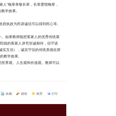
家人“晚辈孝敬长辈，长辈爱惜晚辈，
的教学效果。
政府执政为民讲诚信可以得到民心等。
一。如果教师能把客家人的优秀传统展
陀镇的客家人讲究坦诚相待，信守诺
，诚实互信），诚实守信的传统美德在群
的教学效果。
的世界观、人生观和价值观。教师可以
收藏
挑错
推荐
打印