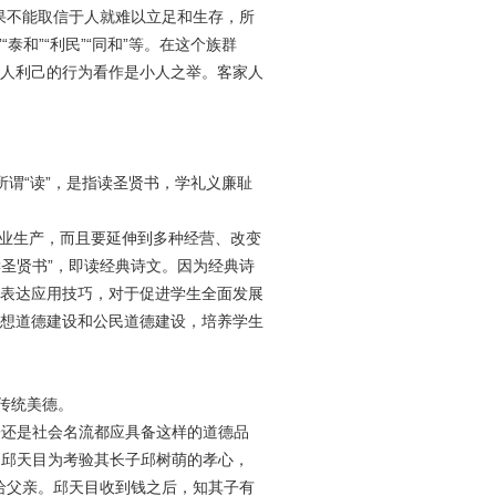
果不能取信于人就难以立足和生存，所
泰和”“利民”“同和”等。在这个族群
人利己的行为看作是小人之举。客家人
谓“读”，是指读圣贤书，学礼义廉耻
农业生产，而且要延伸到多种经营、改变
读圣贤书”，即读经典诗文。因为经典诗
表达应用技巧，对于促进学生全面发展
想道德建设和公民道德建设，培养学生
传统美德。
还是社会名流都应具备这样的道德品
，邱天目为考验其长子邱树萌的孝心，
元给父亲。邱天目收到钱之后，知其子有