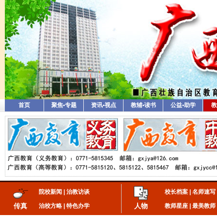
首页
聚焦•专题
资讯•视点
教辅•读书
公益•助学
教
院校新闻
|
治教访谈
校长档案
|
名师速写
传真
人物
治校方略
|
特色办学
教师星座
|
最美教师