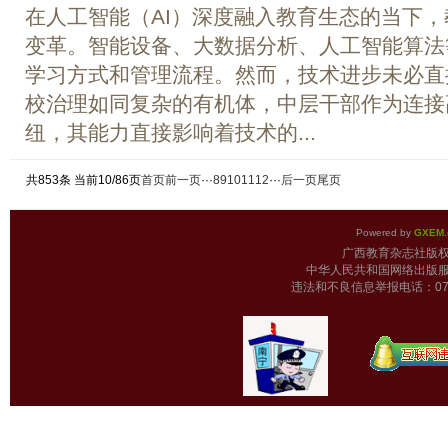
在人工智能（AI）深度融入教育生态的当下
变革。智能设备、大数据分析、人工智能算法
学习方式和管理流程。然而，技术进步未必直
校治理如同复杂的有机体，中层干部作为连接
纽，其能力直接影响着技术的...
共853条 当前10/86页
首页
前一页
···
8
9
10
11
12
···
后一页
尾页
Powered by
GXEM.
广西教育杂志
中华人民共和国网络出版服
违法和不良信息举报电话：0771-