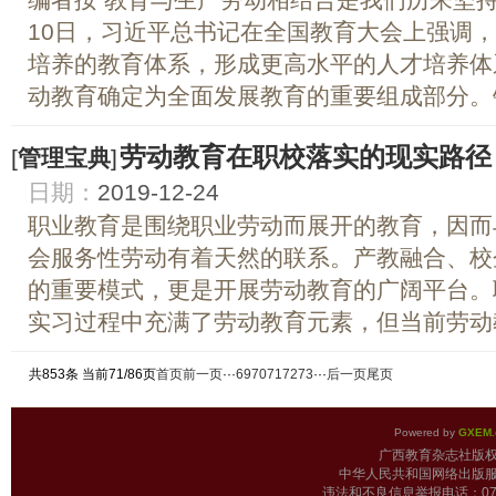
10日，习近平总书记在全国教育大会上强调
培养的教育体系，形成更高水平的人才培养体
动教育确定为全面发展教育的重要组成部分。针
劳动教育在职校落实的现实路径
[
管理宝典
]
日期：
2019-12-24
职业教育是围绕职业劳动而展开的教育，因而
会服务性劳动有着天然的联系。产教融合、校
的重要模式，更是开展劳动教育的广阔平台。
实习过程中充满了劳动教育元素，但当前劳动教
共853条 当前71/86页
首页
前一页
···
69
70
71
72
73
···
后一页
尾页
Powered by
GXEM.
广西教育杂志
中华人民共和国网络出版服
违法和不良信息举报电话：0771-