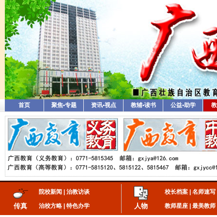
首页
聚焦•专题
资讯•视点
教辅•读书
公益•助学
教
院校新闻
|
治教访谈
校长档案
|
名师速写
传真
人物
治校方略
|
特色办学
教师星座
|
最美教师