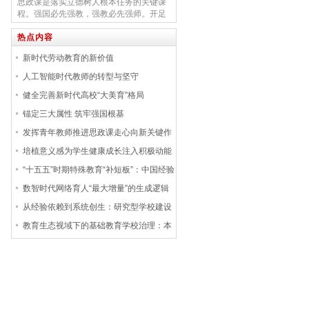
《加快建设教育强国三年行动计划（2025
思政课是落实立德树人根本任务的关键课
—2027年）》的中期蓝图，《规划》牢牢
程。强国必先强教，强教必先强师。开足
把握教育的政治属性、人民属性、战略属
开好思政课，关键是要建设一支政治过
性，对高等...
硬、本领高强的思政课教师队伍。特别是
热点内容
青年教师，作为中坚力量，要勇当先锋，
新时代劳动教育的新价值
发挥更大作用。传道者自己首先要明道、
信道。思政课是铸魂育人的关键课程，教
人工智能时代教师的转型与坚守
师作为思想理论的传播者、价值观念的引
健全完善新时代高校“大美育”格局
领者，不能只做...
锚定三大属性 筑牢强国根基
发挥青年教师推进思政课走心向新关键作
用
培植意义感为学生健康成长注入积极动能
“十五五”时期特殊教育“补短板”：中国经验
与未来走向
数智时代网络育人“最大增量”的生成逻辑
与实现路径
从经验依赖到系统创生：研究型学校建设
要点与路径
教育生态视域下的基础教育学校治理：本
质、挑战与对策