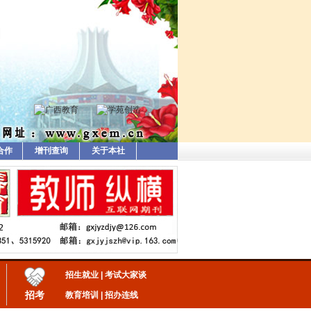
合作
增刊查询
关于本社
招生就业
|
考试大家谈
招考
教育培训
|
招办连线