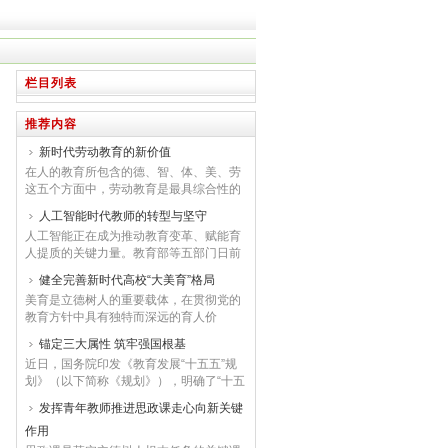
栏目列表
推荐内容
新时代劳动教育的新价值
在人的教育所包含的德、智、体、美、劳
这五个方面中，劳动教育是最具综合性的
一个特殊方面。教育在本质上是一种不断
人工智能时代教师的转型与坚守
赋予和发展个体的自然人以类本质属性的
人工智能正在成为推动教育变革、赋能育
过程，也就是使人成为人的过程。...
人提质的关键力量。教育部等五部门日前
联合印发《“人工智能+教育”行动计划》，
健全完善新时代高校“大美育”格局
智能技术推动基础教育从标准化统一教学
美育是立德树人的重要载体，在贯彻党的
向个性化支持、人机协同转型。一线教师
教育方针中具有独特而深远的育人价
是此次改革的践行者与育人初心的守护
值。“十五五”规划纲要和《教育发展“十五
者，唯有以心驭术、守本创新，方可在智
锚定三大属性 筑牢强国根基
五”规划》都针对“开展学校美育浸润行
能浪潮中坚守教育本真，夯实教育强国建
近日，国务院印发《教育发展“十五五”规
动”提出要求。高校作为立德树人的主阵
设的基层根基...
划》（以下简称《规划》），明确了“十五
地，应立足为党育人、为国育才，全面实
五”时期建设教育强国的思路目标、战略任
施美育浸润行动，推进学科美育教学改
发挥青年教师推进思政课走心向新关键
务和改革举措。作为衔接《教育强国建设
革，以系统思维构建“大美育”格局，着力
作用
规划纲要（2024—2035年）》、承接
构建全覆盖、...