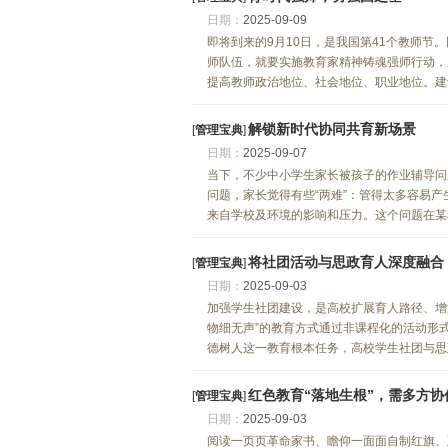
日期：
2025-09-09
即将到来的9月10日，是我国第41个教师
师队伍，就要实施教育家精神铸魂强师行动，
提高教师政治地位、社会地位、职业地位。建设
解锁新时代协同共育新场景
[
管理宝典
]
日期：
2025-09-07
当下，不少中小学生家长被孩子的作业辅导问
问题，家长觉得有些“两难”：管得太多容易
来自学校及环境的影响和压力。这个问题在某种
将社团活动与思政育人深度融合
[
管理宝典
]
日期：
2025-09-03
加强学生社团建设，是高校扩展育人路径、增
物细无声”的教育方式通过非课程化的活动形
德树人这一教育根本任务，高校学生社团与思政
红色教育“落地生根”，需多方协
[
管理宝典
]
日期：
2025-09-03
阅读一页页革命家书、瞻仰一面面自制红旗、