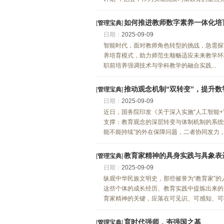
如何推进教师数字素养一体化培
[
管理宝典
]
日期：
2025-09-09
智能时代，面对教师角色转型的挑战，急需探
养培育模式，助力师范生顺畅适应未来教学环
职前培养强调技术与学科教学的融合实践...
推动观念机制“双转变”，提升
[
管理宝典
]
日期：
2025-09-09
近日，国务院印发《关于深入实施“人工智能+
支撑：教育观念的深层转变与体制机制的系统
能不能持续”的外在保障问题，二者协同发力，方
教育家精神的具身实践与具象表
[
管理宝典
]
日期：
2025-09-09
纵观中华民族文明史，那些被誉为“教育家”
这些个体的成长经历、教育实践中提炼出来的
育家精神的关键，应落在可见识、可感知、可确认
育时代强师，夯强国之基
[
管理宝典
]