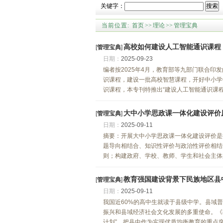
关键字：
搜索
当前位置:
首页
>>
理论
>>
管理宝典
高校如何建设人工智能通识课程
[
管理宝典
]
日期：
2025-09-23
编者按2025年4月，教育部等九部门联合印
识课程，建设一批高校智慧课程，开好中小学
识课程，本专刊特推出“建设人工智能通识课程”
大中小学思政课一体化建设评价
[
管理宝典
]
日期：
2025-09-11
摘要：开展大中小学思政课一体化建设评价是
题导向相结合、知识性评价与政治性评价相结
则；构建政府、学校、教师、学生和社会主体共
教育强国建设背景下民族地区县
[
管理宝典
]
日期：
2025-09-11
我国近60%的高中生就读于县级中学。县域
振兴和县域经济社会文化发展的多重使命。《教
计划”，把县中作为实现优质均衡教育的重点突