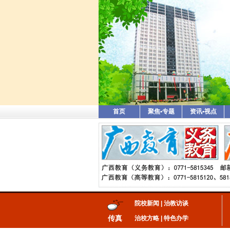
首页
聚焦•专题
资讯•视点
院校新闻
|
治教访谈
传真
治校方略
|
特色办学