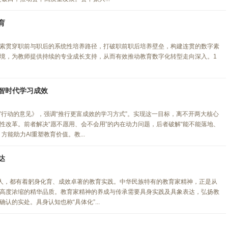
育
索贯穿职前与职后的系统性培养路径，打破职前职后培养壁垒，构建连贯的数字素
境，为教师提供持续的专业成长支持，从而有效推动教育数字化转型走向深入。1
数智时代学习成效
”行动的意见》，强调“推行更富成效的学习方式”。实现这一目标，离不开两大核心
性改革。前者解决“愿不愿用、会不会用”的内在动力问题，后者破解“能不能落地、
能助力AI重塑教育价值。教...
达
的人，都有着躬身化育、成效卓著的教育实践。中华民族特有的教育家精神，正是从
高度浓缩的精华品质。教育家精神的养成与传承需要具身实践及具象表达，弘扬教
的实处。具身认知也称“具体化”...