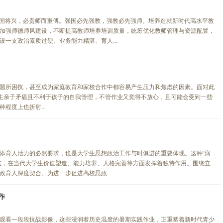
节。国将兴，必贵师而重傅。强国必先强教，强教必先强师。培养造就新时代高水平教
加强师德师风建设，不断提高教师培养培训质量，统筹优化教师管理与资源配置，
一支政治素质过硬、业务能力精湛、育人...
题所困扰，甚至成为家庭教育和家校合作中都容易产生压力和焦虑的因素。面对此
产生亲子矛盾且不利于孩子的自我管理，不管作业又觉得不放心，且可能会受到一些
程度上也折射...
添育人活力的必然要求，也是大学生思想政治工作与时俱进的重要体现。这种“润
式，在当代大学生价值塑造、能力培养、人格完善等方面发挥着独特作用。围绕立
育人深度契合。为进一步促进高校思政...
作
观看一段段抗战影像，这些浸润着历史温度的暑期实践作业，正重塑着新时代青少