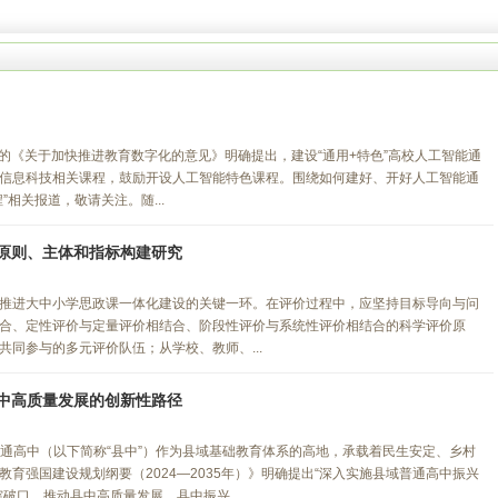
发的《关于加快推进教育数字化的意见》明确提出，建设“通用+特色”高校人工智能通
信息科技相关课程，鼓励开设人工智能特色课程。围绕如何建好、开好人工智能通
相关报道，敬请关注。随...
原则、主体和指标构建研究
推进大中小学思政课一体化建设的关键一环。在评价过程中，应坚持目标导向与问
合、定性评价与定量评价相结合、阶段性评价与系统性评价相结合的科学评价原
同参与的多元评价队伍；从学校、教师、...
中高质量发展的创新性路径
普通高中（以下简称“县中”）作为县域基础教育体系的高地，承载着民生安定、乡村
育强国建设规划纲要（2024—2035年）》明确提出“深入实施县域普通高中振兴
破口，推动县中高质量发展。县中振兴...