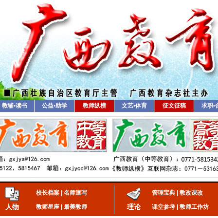
教辅•读书
公益•助学
教师纵横
文艺•体育
征文征稿
求职•
校长档案
|
名师速写
管理宝典
|
教改课改
人物
理论
教师星座
|
最美教师
课堂参考
|
教师工作坊