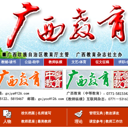
教辅•读书
公益•助学
教师纵横
文艺•体育
征文征稿
求职•
校长档案
|
名师速写
管理宝典
|
教改课改
人物
理论
教师星座
|
最美教师
课堂参考
|
教师工作坊