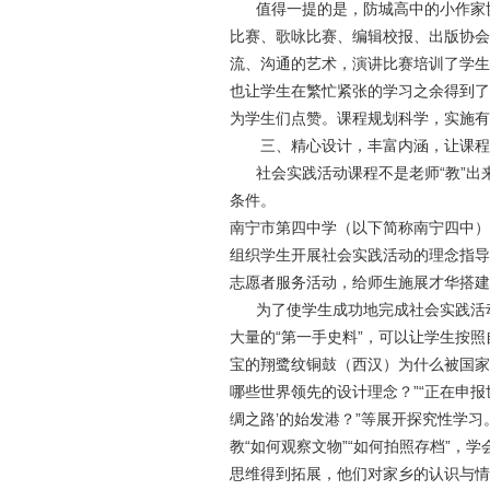
值得一提的是，防城高中的小作家协
比赛、歌咏比赛、编辑校报、出版协会
流、沟通的艺术，演讲比赛培训了学生
也让学生在繁忙紧张的学习之余得到了
为学生们点赞。课程规划科学，实施有
三、精心设计，丰富内涵，让课程
社会实践活动课程不是老师“教”出来
条件。
南宁市第四中学（以下简称南宁四中）
组织学生开展社会实践活动的理念指导
志愿者服务活动，给师生施展才华搭建
为了使学生成功地完成社会实践活动
大量的“第一手史料”，可以让学生按
宝的翔鹭纹铜鼓（西汉）为什么被国家
哪些世界领先的设计理念？”“正在申
绸之路’的始发港？”等展开探究性学
教“如何观察文物”“如何拍照存档”，
思维得到拓展，他们对家乡的认识与情