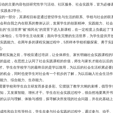
活动的主要内容包括研究性学习活动、社区服务、社会实践等，皆为必修课
会实践各2学分。
程的一部分，其课程目标是通过密切学生与生活的联系、学校与社会的联
会和自我之内在联系的整体认识，发展学生的创新精神、实践能力、社会
“生活世界”被“殖民化”的背景下进入新课程，在一定程度上负载起了“
主体地位，引导学生主动发展；面向学生完整的生活世界，为学生提供开
实践能力。在两年多的课程实施过程中，5所样本学校积极探索、勇于实
心
程实施之前，学校应通过培训，让全体师生、家长明确社会实践课程的
的益处，在思想上认同了社会实践课程的价值，师生与家长才能在以后的
。学生在学校学习的最终目的是学以致用，为以后的社会生活积累必要
的机会，同时也使学生对社会有一个初步的了解，为以后融入社会生活作
能力、综合能力、生存能力。
要学校和学生自主研发而多姿多彩。它摆脱了教学大纲的束缚，倡导学
知，又发展智能、增长才干。学生在社会实践过程中，很自然地要离开书
的认识与理解、体验与感悟，探寻解决所发现的社会问题，并在此基础上
性和自主性等特点，学生在参与社会实践的过程中，通过参与、动手、