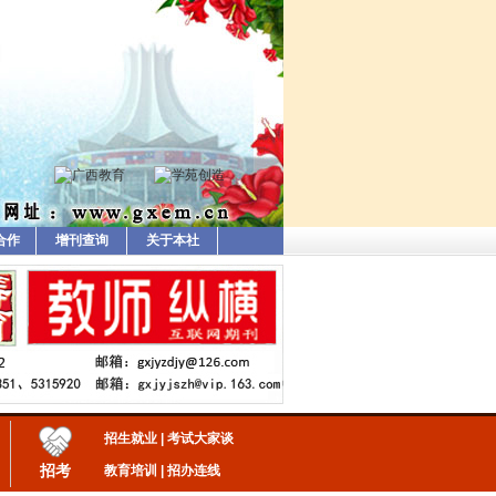
合作
增刊查询
关于本社
招生就业
|
考试大家谈
招考
教育培训
|
招办连线