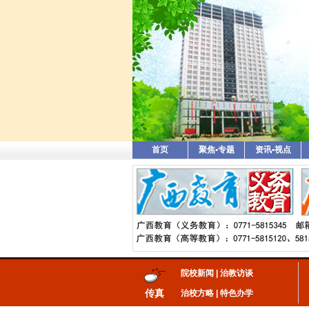
首页
聚焦•专题
资讯•视点
院校新闻
|
治教访谈
传真
治校方略
|
特色办学