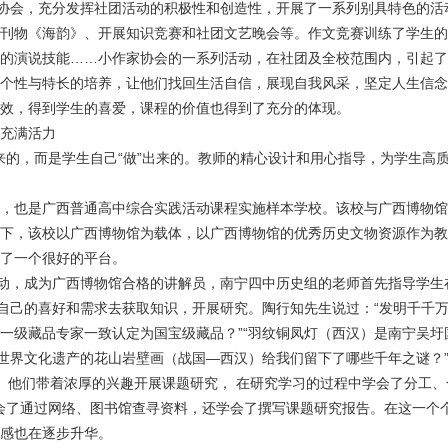
会，充分发挥社团活动的积极性和创造性，开展了一系列别具特色的活
刊物《海韵》、开展知识竞赛和社团文艺晚会等。作文竞赛训练了学生的
的演说技能……小作家协会的一系列活动，在社团及全校范围内，引起了
个性与特长的培养，让他们找回生活自信，展现自我风采，坚定人生信念
效，得到学生的喜爱，课程的价值也得到了充分的体现。
充满活力
的，而是学生自己“做”出来的。教师的精心设计和用心指导，为学生高
，也是广西普通高中综合实践活动课程实施样本学校。该校与广西博物馆
下，该校以广西博物馆为载体，以广西博物馆的优秀历史文物资源作为教
了一个很好的平台。
，成为广西博物馆合格的讲解员，南宁四中历史组的老师首先指导学生
照自己的喜好和需求去获取知识，开展研究。陶行知先生说过：“发明千千万
一级藏品专家一致认定为国宝级藏品？”“羽纹铜凤灯（西汉）是南宁吴
报世界文化遗产的花山岩壁画（战国—西汉）给我们留下了哪些千年之谜？”
习。他们带着浓厚的兴趣开展课题研究，
在研究学习的过程中学会了分工、
学会了通过网络、图书馆查寻资料，还学会了撰写课题研究报告。在这一个
感也在逐步升华。