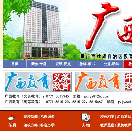
首页
聚焦•专题
资讯•视点
教辅•读书
公益•助学
教
院校新闻
|
治教访谈
校长档案
|
名师速写
传真
人物
治校方略
|
特色办学
教师星座
|
最美教师