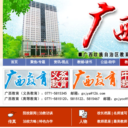
首页
聚焦•专题
资讯•视点
教辅•读书
公益•助学
教
院校新闻
|
治教访谈
校长档案
|
名师速写
传真
人物
治校方略
|
特色办学
教师星座
|
最美教师