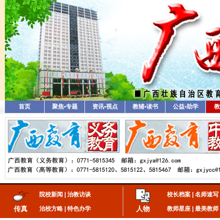
首页
聚焦•专题
资讯•视点
教辅•读书
公益•助学
教
院校新闻
|
治教访谈
校长档案
|
名师速写
传真
人物
治校方略
|
特色办学
教师星座
|
最美教师