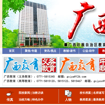
首页
聚焦•专题
资讯•视点
教辅•读书
公益•助学
教
院校新闻
|
治教访谈
校长档案
|
名师速写
传真
人物
治校方略
|
特色办学
教师星座
|
最美教师