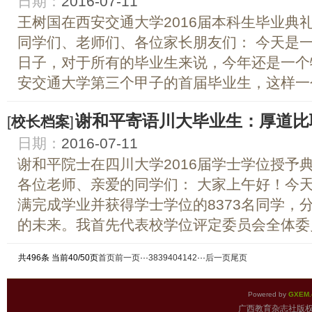
日期：
2016-07-11
王树国在西安交通大学2016届本科生毕业典
同学们、老师们、各位家长朋友们： 今天是
日子，对于所有的毕业生来说，今年还是一个
安交通大学第三个甲子的首届毕业生，这样一个
谢和平寄语川大毕业生：厚道比
[
校长档案
]
日期：
2016-07-11
谢和平院士在四川大学2016届学士学位授予
各位老师、亲爱的同学们： 大家上午好！今
满完成学业并获得学士学位的8373名同学，
的未来。我首先代表校学位评定委员会全体委员
共496条 当前40/50页
首页
前一页
···
38
39
40
41
42
···
后一页
尾页
Powered by
GXEM.
广西教育杂志