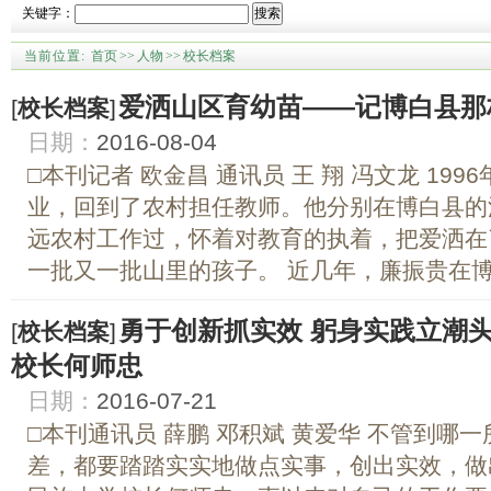
关键字：
搜索
当前位置:
首页
>>
人物
>>
校长档案
爱洒山区育幼苗——记博白县那
[
校长档案
]
日期：
2016-08-04
□本刊记者 欧金昌 通讯员 王 翔 冯文龙 19
业，回到了农村担任教师。他分别在博白县的
远农村工作过，怀着对教育的执着，把爱洒在
一批又一批山里的孩子。 近几年，廉振贵在博白
勇于创新抓实效 躬身实践立潮
[
校长档案
]
校长何师忠
日期：
2016-07-21
□本刊通讯员 薛鹏 邓积斌 黄爱华 不管到哪
差，都要踏踏实实地做点实事，创出实效，做