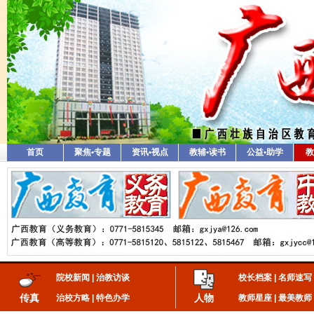
首页
聚焦•专题
资讯•视点
教辅•读书
公益•助学
教
院校新闻
|
治教访谈
校长档案
|
名师速写
传真
人物
治校方略
|
特色办学
教师星座
|
最美教师