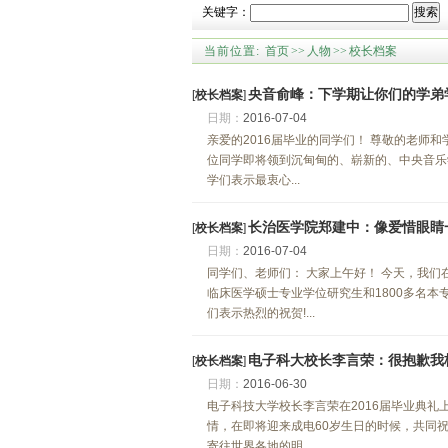
关键字：
搜索
当前位置:
首页
>>
人物
>>
校长档案
央音俞峰：下学期让你们的学弟
[
校长档案
]
日期：
2016-07-04
亲爱的2016届毕业的同学们！ 尊敬的老师
位同学即将领到沉甸甸的、崭新的、中央音乐
学们表示最衷心...
长治医学院郑建中：像爱惜眼睛
[
校长档案
]
日期：
2016-07-04
同学们、老师们： 大家上午好！ 今天，我们
临床医学硕士专业学位研究生和1800多名
们表示热烈的祝贺!...
电子科大校长李言荣：很抱歉我
[
校长档案
]
日期：
2016-06-30
电子科技大学校长李言荣在2016届毕业典礼
情，在即将迎来成电60岁生日的时候，共同祝贺
寄往世界各地的明...