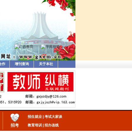
合作
增刊查询
关于本社
招生就业
|
考试大家谈
招考
教育培训
|
招办连线