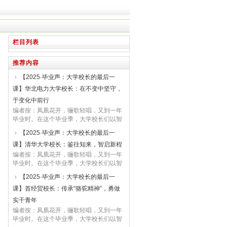
栏目列表
推荐内容
【2025·毕业声：大学校长的最后一
课】华北电力大学校长：在不变中坚守，
于变化中前行
编者按：凤凰花开，骊歌轻唱，又到一年
毕业时。在这个毕业季，大学校长们以智
者之思、师长之爱，为即将远行的学子送
【2025·毕业声：大学校长的最后一
上最后的“人生一课”。他们或引经据典，
课】清华大学校长：鉴往知来，智启新程
或畅谈时代；他们谈创新与坚守，也论责
任与情怀。人民网特别推出“2025·毕业
编者按：凤凰花开，骊歌轻唱，又到一年
声：大学校长的最后一课”系列报道，辑录
毕业时。在这个毕业季，大学校长们以智
这些充满深情与思考的文字...
者之思、师长之爱，为即将远行的学子送
【2025·毕业声：大学校长的最后一
上最后的“人生一课”。他们或引经据典，
课】首经贸校长：传承“骆驼精神”，勇做
或畅谈时代；他们谈创新与坚守，也论责
任与情怀。人民网特别推出“2025·毕业
实干青年
声：大学校长的最后一课”系列报道，辑录
编者按：凤凰花开，骊歌轻唱，又到一年
这些充满深情与思考的文字。青春无问西
毕业时。在这个毕业季，大学校长们以智
东，岁月...