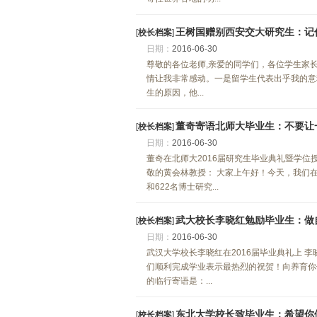
王树国赠别西安交大研究生：记
[
校长档案
]
日期：
2016-06-30
尊敬的各位老师,亲爱的同学们，各位学生家长
情让我非常感动。一是留学生代表出乎我的意
生的原因，他...
董奇寄语北师大毕业生：不要让
[
校长档案
]
日期：
2016-06-30
董奇在北师大2016届研究生毕业典礼暨学位
敬的黄会林教授： 大家上午好！今天，我们在
和622名博士研究...
武大校长李晓红勉励毕业生：做
[
校长档案
]
日期：
2016-06-30
武汉大学校长李晓红在2016届毕业典礼上 李
们顺利完成学业表示最热烈的祝贺！向养育你
的临行寄语是：...
东北大学校长致毕业生：希望你
[
校长档案
]