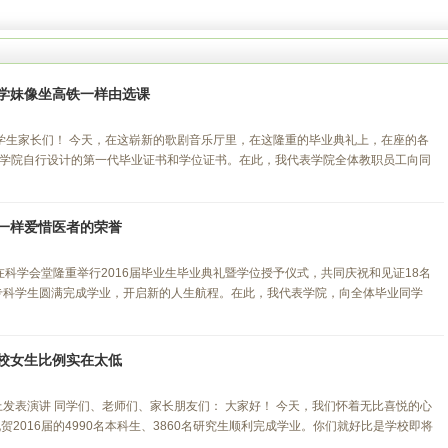
学妹像坐高铁一样由选课
和学生家长们！ 今天，在这崭新的歌剧音乐厅里，在这隆重的毕业典礼上，在座的各
学院自行设计的第一代毕业证书和学位证书。在此，我代表学院全体教职员工向同
一样爱惜医者的荣誉
在科学会堂隆重举行2016届毕业生毕业典礼暨学位授予仪式，共同庆祝和见证18名
本专科学生圆满完成学业，开启新的人生航程。在此，我代表学院，向全体毕业同学
校女生比例实在太低
上发表演讲 同学们、老师们、家长朋友们： 大家好！ 今天，我们怀着无比喜悦的心
2016届的4990名本科生、3860名研究生顺利完成学业。你们就好比是学校即将