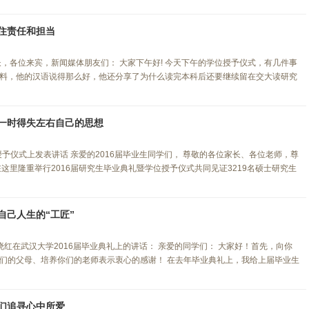
住责任和担当
，各位来宾，新闻媒体朋友们： 大家下午好! 今天下午的学位授予仪式，有几件事
料，他的汉语说得那么好，他还分享了为什么读完本科后还要继续留在交大读研究
一时得失左右自己的思想
授予仪式上发表讲话 亲爱的2016届毕业生同学们， 尊敬的各位家长、各位老师，尊
这里隆重举行2016届研究生毕业典礼暨学位授予仪式共同见证3219名硕士研究生
自己人生的“工匠”
晓红在武汉大学2016届毕业典礼上的讲话： 亲爱的同学们： 大家好！首先，向你
们的父母、培养你们的老师表示衷心的感谢！ 在去年毕业典礼上，我给上届毕业生
们追寻心中所爱