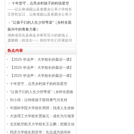
者之思、师长之爱，为即将远行的学子送
十年坚守，点亮乡村孩子的科技星空
上最后的“人生一课”。他们或引经据典，
——记云南省砚山县者腊乡公革小学校长
或畅谈时代；他们谈创新与坚守，也论责
王世乾近日，云南省砚山县者腊乡公革小
任与情怀。人民网特别推出“2025·毕业
学的航模训练场上，一群孩子正专注地调
声：大学校长的最后一课”系列报道，辑录
“让孩子们的人生少些弯道”（乡村全面
试着手中的飞机模型。阳光下，他们的眼
这些充满深情与思考的文字。青春无问西
振兴中的青春力量）
中闪烁着星辰般的光亮。谁能想到，这所
东，岁月...
仅有236名学生的村级完小，近年来竟在
湖南省安化县南金乡将军完小的操场上，
省级科技模型竞赛中屡获佳绩。这一切，
庞晓晓（前排左一）组织学生们开展拔河
离不开校长王世乾10年的坚持与耕耘。种
比赛。龚俊宇摄“庞老师，今天我们还跳大
子萌芽：当城乡...
绳好不好？”湖南省安化县南金乡将军完小
热点内容
的操场上，90后校长庞晓晓正给六年级的
【2025·毕业声：大学校长的最后一课】
12名学生上体育课。将军完小坐落在湘中
第一高峰九龙池下的将军村，是一所深山
华北电力大学校长：在不变中坚守，于变
【2025·毕业声：大学校长的最后一课】
里的乡村小学。2015年，庞晓晓从哈尔
化中前行
清华大学校长：鉴往知来，智启新程
【2025·毕业声：大学校长的最后一课】
滨...
首经贸校长：传承“骆驼精神”，勇做实干
十年坚守，点亮乡村孩子的科技星空
青年
“让孩子们的人生少些弯道”（乡村全面振
兴中的青春力量）
刘小清：让特殊孩子获得勇气与支持
中国科学院大学校长周琪：找准人生坐标
书写科技报国的青春答卷
大连理工大学校长贾振元：成长为引领变
革时代的复兴栋梁
北京航空航天大学校长王云鹏：把握主动
探求大学生活最优解
同济大学校长郑庆华：矢志成为崇尚科