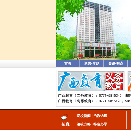
首页
聚焦•专题
资讯•视点
院校新闻
|
治教访谈
传真
治校方略
|
特色办学