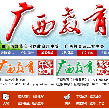
教辅•读书
公益•助学
教师纵横
文艺•体育
征文征稿
求职•
校长档案
|
名师速写
管理宝典
|
教改课改
人物
理论
教师星座
|
最美教师
课堂参考
|
教师工作坊