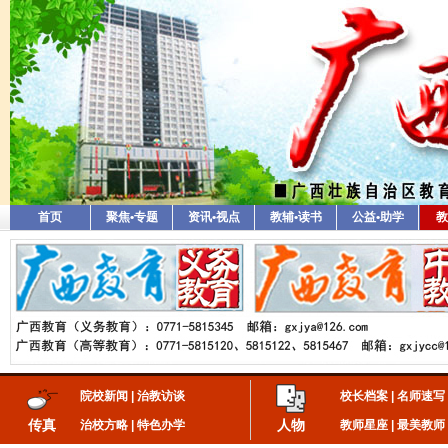
首页
聚焦•专题
资讯•视点
教辅•读书
公益•助学
教
院校新闻
|
治教访谈
校长档案
|
名师速写
传真
人物
治校方略
|
特色办学
教师星座
|
最美教师