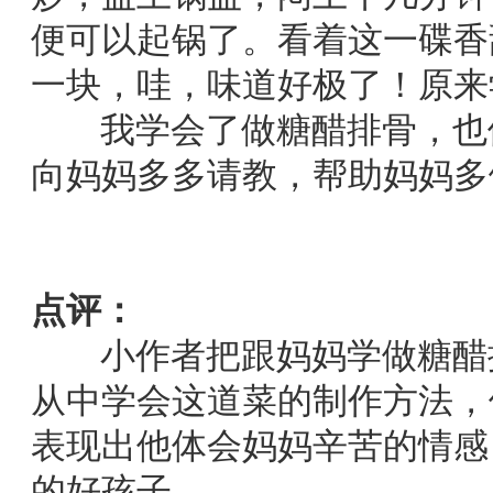
便可以起锅了。看着这一碟香
一块，哇，味道好极了！原来
我学会了做糖醋排骨，也体
向妈妈多多请教，帮助妈妈多
点评：
小作者把跟妈妈学做糖醋排
从中学会这道菜的制作方法，
表现出他体会妈妈辛苦的情感
的好孩子。