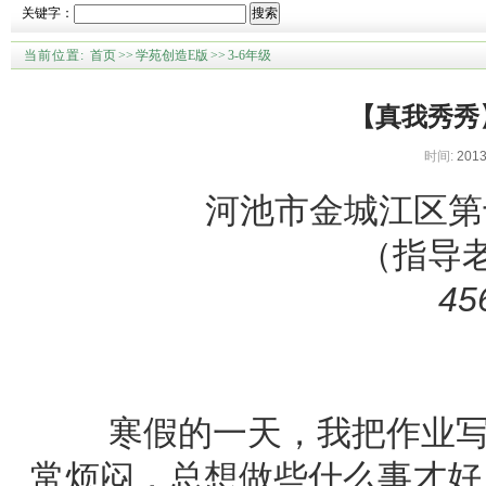
关键字：
搜索
当前位置:
首页
>>
学苑创造E版
>>
3-6年级
【真我秀秀
时间:
2013
河池市金城江区第
（指导
4
寒假的一天，我把作业写完
常烦闷，总想做些什么事才好