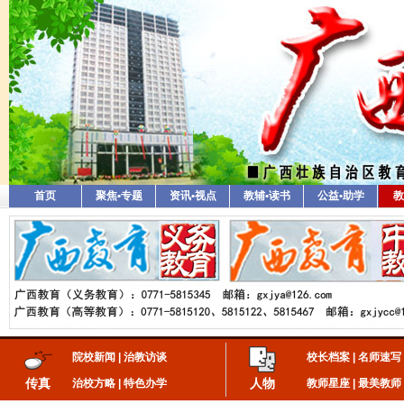
首页
聚焦•专题
资讯•视点
教辅•读书
公益•助学
教
院校新闻
|
治教访谈
校长档案
|
名师速写
传真
人物
治校方略
|
特色办学
教师星座
|
最美教师