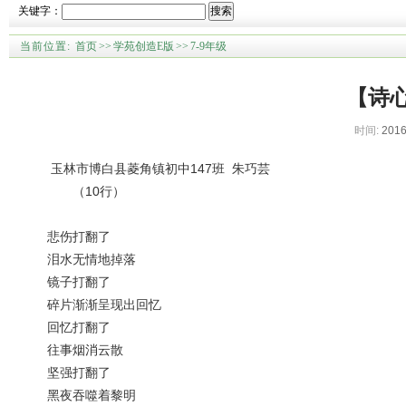
关键字：
搜索
当前位置:
首页
>>
学苑创造E版
>>
7-9年级
【诗
时间:
2016
玉林市博白县菱角镇初中147班 朱巧芸
（10行）
悲伤打翻了
泪水无情地掉落
镜子打翻了
碎片渐渐呈现出回忆
回忆打翻了
往事烟消云散
坚强打翻了
黑夜吞噬着黎明