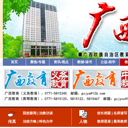
首页
聚焦•专题
资讯•视点
教辅•读书
公益•助学
教
院校新闻
|
治教访谈
校长档案
|
名师速写
传真
人物
治校方略
|
特色办学
教师星座
|
最美教师