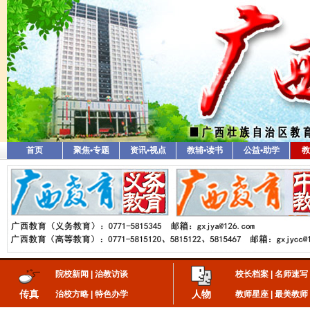
首页
聚焦•专题
资讯•视点
教辅•读书
公益•助学
教
院校新闻
|
治教访谈
校长档案
|
名师速写
传真
人物
治校方略
|
特色办学
教师星座
|
最美教师