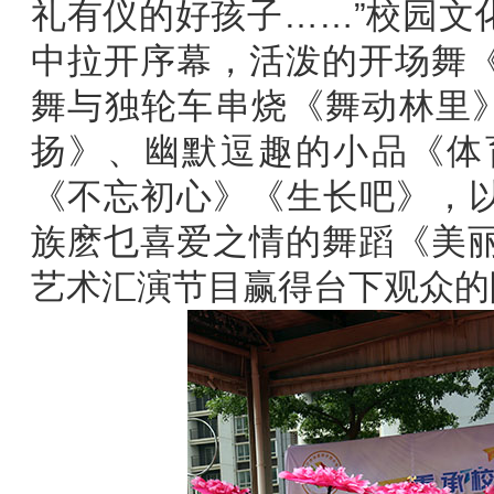
礼有仪的好孩子……”校园文
中拉开序幕，活泼的开场舞
舞与独轮车串烧《舞动林里》
扬》、幽默逗趣的小品《体
《不忘初心》《生长吧》，
族麽乜喜爱之情的舞蹈《美
艺术汇演节目赢得台下观众的