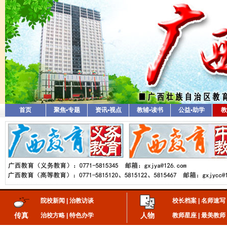
首页
聚焦•专题
资讯•视点
教辅•读书
公益•助学
教
院校新闻
|
治教访谈
校长档案
|
名师速写
传真
人物
治校方略
|
特色办学
教师星座
|
最美教师