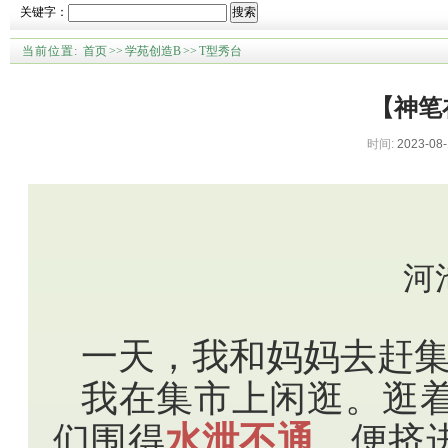
关键字：
搜索
当前位置:
首页
>>
学苑创造B
>>
T型秀台
【神笔
时间:
2023-08-
河
一天，我和妈妈去赶
我在集市上闲逛。逛
们围得
水泄不通
，便挤