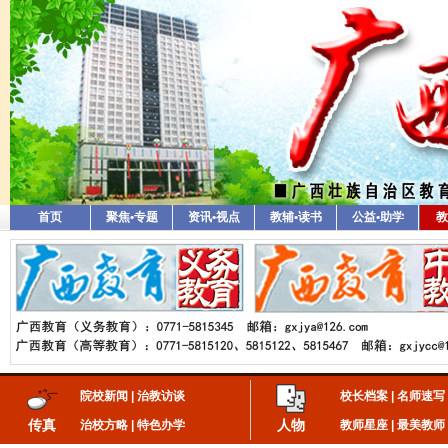
首页
聚焦•专题
资讯•视点
教辅•读书
公益•助学
教
院校新闻
|
治教访谈
校长档案
|
名师速写
传真
人物
治校方略
|
特色办学
教师星座
|
最美教师