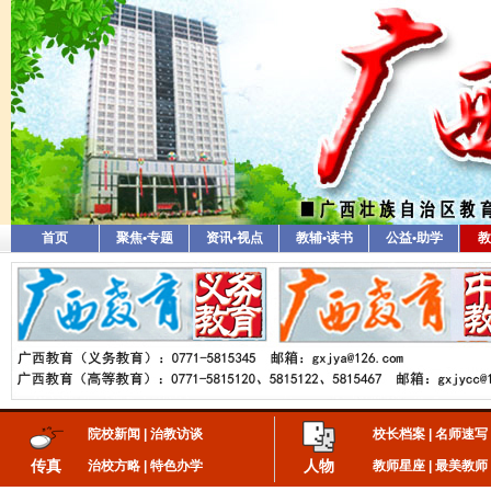
首页
聚焦•专题
资讯•视点
教辅•读书
公益•助学
教
院校新闻
|
治教访谈
校长档案
|
名师速写
传真
人物
治校方略
|
特色办学
教师星座
|
最美教师