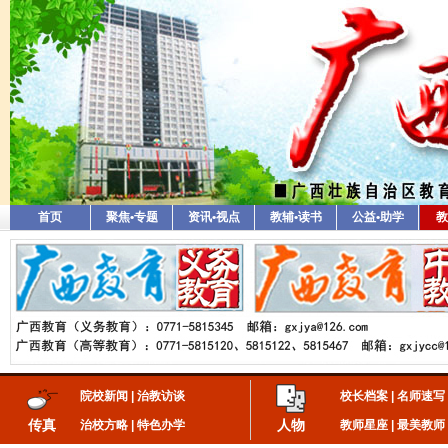
首页
聚焦•专题
资讯•视点
教辅•读书
公益•助学
教
院校新闻
|
治教访谈
校长档案
|
名师速写
传真
人物
治校方略
|
特色办学
教师星座
|
最美教师