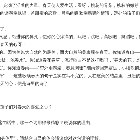
充满了活着的力量。春天使人爱生活：看呀，桃花的骨朵，柳枝的嫩芽
的潺潺像低唱一首甜蜜的恋歌，晨鸟的啾啾像喁喁的情话，远处的孩子们
了。
息，钻进你的鼻孔，使你的心痒痒的。玩吧，跳吧，高歌吧，舞蹈吧，
春天的心呀！
。因为美以大自然的为最美，而大自然的美表现在春天。你知道春山—
吹皱一池春水”。你知道春花春草，流行歌曲不是这样唱吗，“春天的花，
”。你知道春雨——“帘外雨潺潺，春意阑珊”“细雨梦回鸡塞远，小楼吹彻
栏杆”……这些歌颂春天的句子是实在写不完的。人在这美的结晶里，丑恶
天的心，便是诗里的诗了。
了孩子们对春天的喜爱之心？
”这句话中，哪一个词用得最精彩？说说你的理由。
的身体里”，请结合自己的体会谈谈你对这句话的理解。