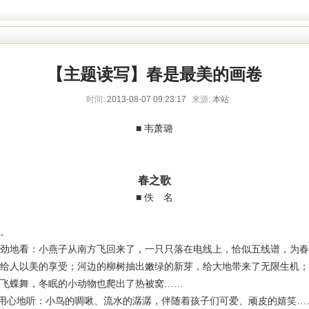
【主题读写】春是最美的画卷
时间:
2013-08-07 09:23:17
来源:
本站
■ 韦萧璐
春之歌
■ 佚 名
。
地看：小燕子从南方飞回来了，一只只落在电线上，恰似五线谱，为春
给人以美的享受；河边的柳树抽出嫩绿的新芽，给大地带来了无限生机；
飞蝶舞，冬眠的小动物也爬出了热被窝……
心地听：小鸟的啁啾、流水的潺潺，伴随着孩子们可爱、顽皮的嬉笑…