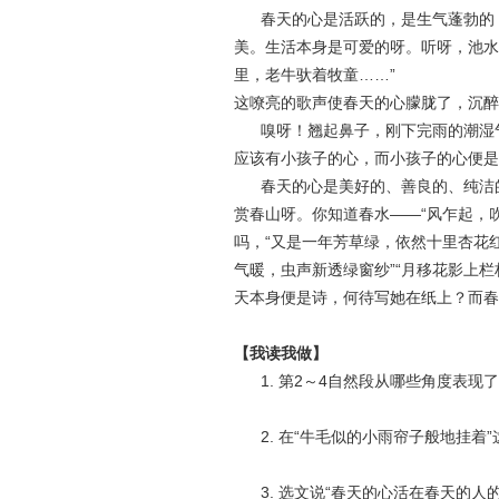
春天的心是活跃的，是生气蓬勃的，
美。生活本身是可爱的呀。听呀，池水
里，老牛驮着牧童……”
这嘹亮的歌声使春天的心朦胧了，沉醉
嗅呀！翘起鼻子，刚下完雨的潮湿气
应该有小孩子的心，而小孩子的心便是
春天的心是美好的、善良的、纯洁的
赏春山呀。你知道春水——“风乍起，
吗，“又是一年芳草绿，依然十里杏花红
气暖，虫声新透绿窗纱”“月移花影上
天本身便是诗，何待写她在纸上？而春
【我读我做】
1. 第2～4自然段从哪些角度表现
2. 在“牛毛似的小雨帘子般地挂着
3. 选文说“春天的心活在春天的人