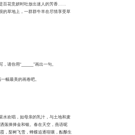
是百花竞妍时吐放出迷人的芳香……
垠的草地上，一群群牛羊在尽情享受草
请你用“_____”画出一句。
一幅最美的画卷吧。
渠水欢唱，如母亲的乳汁，与土地和麦
洒落捧捧金和银。春在天空，燕语呢
霞，梨树飞雪，蜂蝶追逐喧嚷，酝酿生