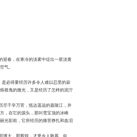
的迎春，在寒冷的淡雾中绽出一星淡黄
空气。
，是必得要经历许多令人难以忍受的寂
烁摇曳的微光，又是经历了怎样的泥泞
历尽千辛万苦，抵达遥远的嘉陵江，并
方，在它的源头，那叫雪宝顶的冰峰
丽光彩前，它所经历的痛苦挣扎和血泪
那博大，那辉煌，才更令人敬慕、向