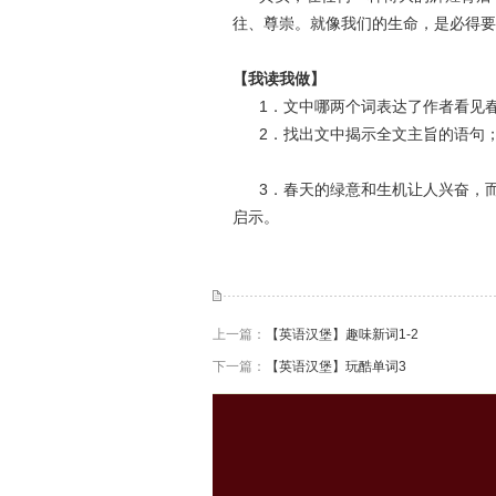
往、尊崇。就像我们的生命，是必得要
【我读我做】
1．文中哪两个词表达了作者看见春天
2．找出文中揭示全文主旨的语句；
3．春天的绿意和生机让人兴奋，而
启示。
上一篇：
【英语汉堡】趣味新词1-2
下一篇：
【英语汉堡】玩酷单词3