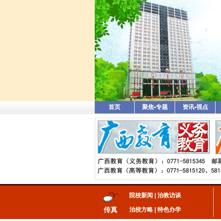
首页
聚焦•专题
资讯•视点
院校新闻
|
治教访谈
传真
治校方略
|
特色办学