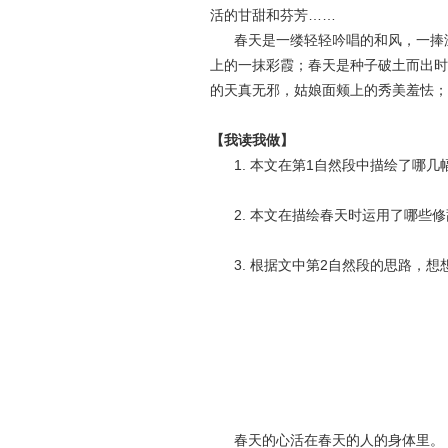
活的甘甜和芬芳……
春天是一缕轻轻吟唱的和风，一捧温
上的一抹彩霞；春天是种子破土而出时
的天真无邪，姑娘面颊上的秀美羞怯；
【我读我做】
1. 本文在第1自然段中描绘了哪几
2. 本文在描绘春天时运用了哪些修
3. 根据文中第2自然段的思路，想
春天的心活在春天的人的身体里。