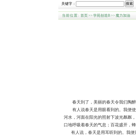
关键字：
搜索
当前位置:
首页
>>
学苑创造B
>>
魔力加油
春天到了，美丽的春天令我们陶醉
有人说春天是用眼看到的。我便使劲
河水，河面在阳光的照射下波光粼粼，
口地呼吸着春天的气息；百花盛开，蜂
有人说，春天是用耳听到的。我便用