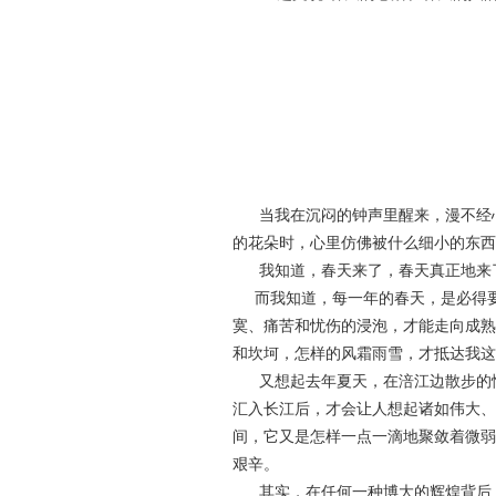
当我在沉闷的钟声里醒来，漫不经心
的花朵时，心里仿佛被什么细小的东西
我知道，春天来了，春天真正地来
而我知道，每一年的春天，是必得要
寞、痛苦和忧伤的浸泡，才能走向成熟
和坎坷，怎样的风霜雨雪，才抵达我这
又想起去年夏天，在涪江边散步的情
汇入长江后，才会让人想起诸如伟大、
间，它又是怎样一点一滴地聚敛着微弱
艰辛。
其实，在任何一种博大的辉煌背后，