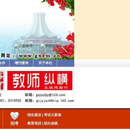
合作
增刊查询
关于本社
招生就业
|
考试大家谈
招考
教育培训
|
招办连线