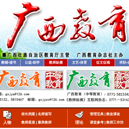
教辅•读书
公益•助学
教师纵横
文艺•体育
征文征稿
求职•
校长档案
|
名师速写
管理宝典
|
教改课改
人物
理论
教师星座
|
最美教师
课堂参考
|
教师工作坊