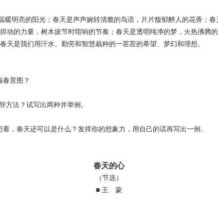
暖明亮的阳光；春天是声声婉转清脆的鸟语，片片馥郁醉人的花香；春
拱动的力量，树木拔节时喧响的节奏；春天是透明纯净的梦，火热沸腾的
春天是我们用汗水、勤劳和智慧栽种的一茬茬的希望、梦幻和理想。
幅春景图？
辞方法？试写出两种并举例。
想看，春天还可以是什么？发挥你的想象力，用自己的话再写出一例。
春天的心
（节选）
■ 王 蒙