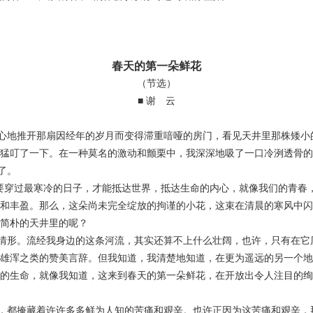
春天的第一朵鲜花
（节选）
■ 谢 云
地推开那扇因经年的岁月而变得滞重喑哑的房门，看见天井里那株矮小
猛叮了一下。在一种莫名的激动和颤栗中，我深深地吸了一口冷洌透骨的
了。
穿过最寒冷的日子，才能抵达世界，抵达生命的内心，就像我们的青春
和丰盈。那么，这朵尚未完全绽放的拘谨的小花，这束在清晨的寒风中闪
简朴的天井里的呢？
形。流经我身边的这条河流，其实还算不上什么壮阔，也许，只有在它
雄浑之类的赞美言辞。但我知道，我清楚地知道，在更为遥远的另一个地
的生命，就像我知道，这来到春天的第一朵鲜花，在开放出令人注目的绚
都掩藏着许许多多鲜为人知的苦痛和艰辛。也许正因为这苦痛和艰辛，