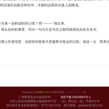
经历漫长的跋涉和坎坷，才能到达那风光迷人的峰顶。
第一朵鲜花时的心情？用“~~~~~”画出来。
再从你的积累里，写出一句与主旨句含义相同或相近的名言名句。
更让作者深思、动容的却是春天穿越寒冷抵达的过程。就这一点，联系自
Powered by
GXEM.com
© 2004-2011
广西教育杂志社
Inc.
广西教育杂志社版权所有
桂ICP备14003864号-1
中华人民共和国网络出版服务许可证：（总）网出证（桂）字第007号
违法和不良信息举报电话：0771-5815326，电子邮箱：gxjybgs@163.com