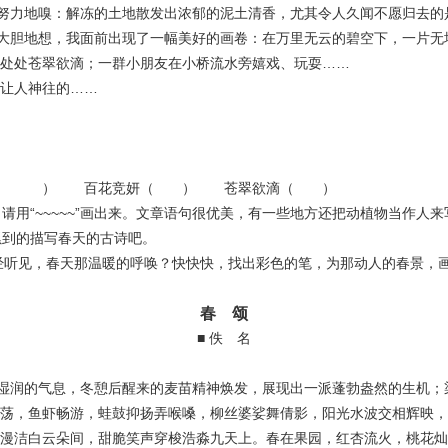
力地嗅：解冻的土地散发出浓郁的泥土清香，尤其令人久闻不愿归去的
胆地想，我面前出现了一幅美好的画卷：在万里无云的碧空下，一片无
处处苍翠欲滴；一群小朋友在小桥流水旁嬉戏、玩耍……
让人神往的……
 ） 百花竞妍（ ） 苍翠欲滴（ ）
用“~~~~~”画出来。文章语句很优美，有一些地方还把动植物当作人来写，
累到的描写春天的古诗吧。
见，春天那温暖的呼唤？快快快，找出彩色的笔，为那动人的春景，画
春 颂
■ 佚 名
润的气息，冬憩后醒来的麦苗精神焕发，展现出一派蓬勃盎然的生机；
荡，鱼虾畅游，蛙鼓抑扬弄喉嗓，柳丝婆娑舞倩影，阳光水波交相辉映，
漫洁白云朵间，甜脆笑声穿梭浩淼九天上。春在果园，红杏流火，桃花灿