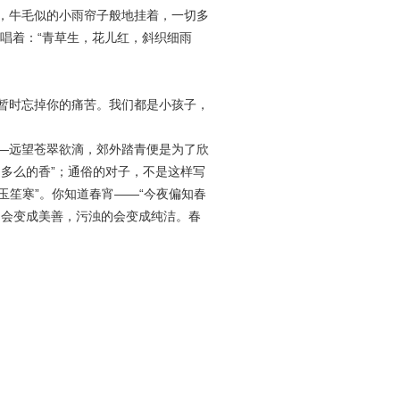
，牛毛似的小雨帘子般地挂着，一切多
唱着：“青草生，花儿红，斜织细雨
暂时忘掉你的痛苦。我们都是小孩子，
—远望苍翠欲滴，郊外踏青便是为了欣
是多么的香”；通俗的对子，不是这样写
玉笙寒”。你知道春宵——“今夜偏知春
的会变成美善，污浊的会变成纯洁。春