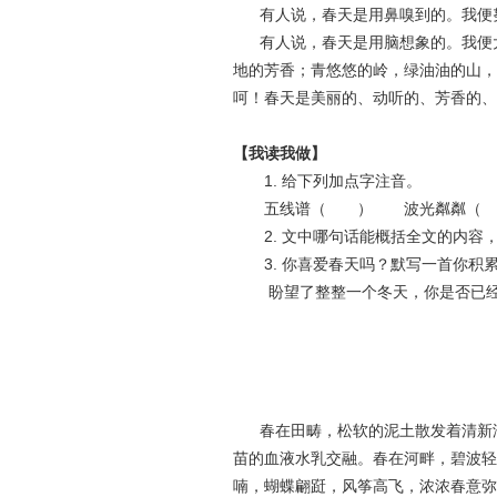
有人说，春天是用鼻嗅到的。我便努
有人说，春天是用脑想象的。我便大
地的芳香；青悠悠的岭，绿油油的山，
呵！春天是美丽的、动听的、芳香的、
【我读我做】
1. 给下列加点字注音。
五线谱（ ） 波光粼粼（
2. 文中哪句话能概括全文的内容，请
3. 你喜爱春天吗？默写一首你积
盼望了整整一个冬天，你是否已经听
春在田畴，松软的泥土散发着清新湿
苗的血液水乳交融。春在河畔，碧波轻
喃，蝴蝶翩跹，风筝高飞，浓浓春意弥