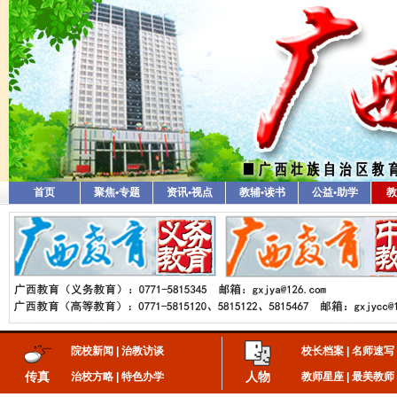
首页
聚焦•专题
资讯•视点
教辅•读书
公益•助学
教
院校新闻
|
治教访谈
校长档案
|
名师速写
传真
人物
治校方略
|
特色办学
教师星座
|
最美教师