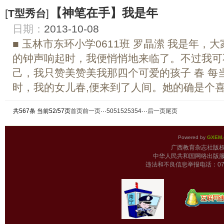
【神笔在手】我是年
[
T型秀台
]
日期：
2013-10-08
■ 玉林市东环小学0611班 罗晶潆 我是年
的钟声响起时，我便悄悄地来临了。不过我可
己，我只赞美赞美我那四个可爱的孩子 春 每
时，我的女儿春,便来到了人间。她的确是个喜欢
共567条 当前52/57页
首页
前一页
···
50
51
52
53
54
···
后一页
尾页
Powered by
GXEM.
广西教育杂志
中华人民共和国网络出版服
违法和不良信息举报电话：0771-