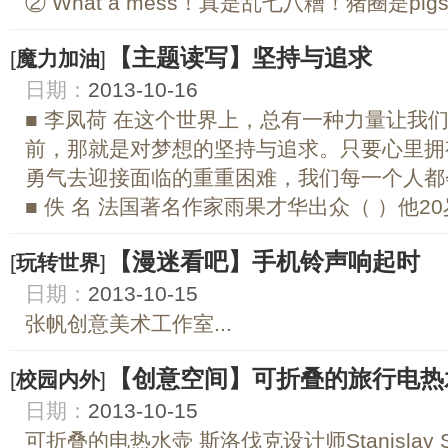
② What a mess！真是乱七八糟！猪圈是pigst
【主题读写】坚持与追求
[
魔力加油
]
日期：
2013-10-16
■ 李凤荷 在这个世界上，总有一种力量让我
前，那就是对梦想的坚持与追求。只要心里拥
勇气去迎接面临的重重困难，我们每一个人都
■ 佚 名 法国著名作家雨果才华出众（ ）他20岁
【漫迷看吧】手机铃声响起时
[
玩转世界
]
日期：
2013-10-15
张帆创意美术工作室...
【创意空间】可折叠的旅行电热
[
校园内外
]
日期：
2013-10-15
可折叠的电热水壶 斯洛伐克设计师Stanislav