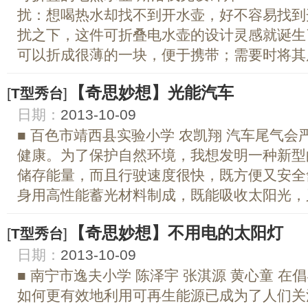
扰：想喝热水却找不到开水壶，好不容易找到
扰之下，这件可折叠电水壶的设计灵感就诞生
可以折成很薄的一块，便于携带；需要时将其展
【奇思妙想】光能汽车
[
T型秀台
]
日期：
2013-10-09
■ 百色市靖西县实验小学 农凯翔 汽车尾气
健康。为了保护自然环境，我想发明一种新型
储存能量，而且行驶速度很快，既方便又安全
身用高性能蓄光材料制成，既能吸收太阳光，又
【奇思妙想】不用电的太阳灯
[
T型秀台
]
日期：
2013-10-09
■ 南宁市逸夫小学 陈泽宇 张淇源 黄心童 
如何更有效地利用可再生能源已成为了人们关