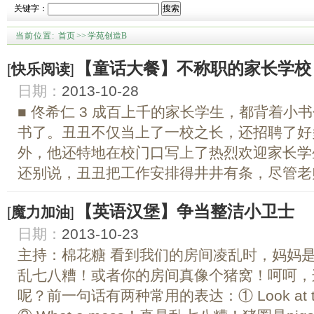
关键字：
搜索
当前位置:
首页
>>
学苑创造B
【童话大餐】不称职的家长学校
[
快乐阅读
]
日期：
2013-10-28
■ 佟希仁 3 成百上千的家长学生，都背着
书了。丑丑不仅当上了一校之长，还招聘了好
外，他还特地在校门口写上了热烈欢迎家长学
还别说，丑丑把工作安排得井井有条，尽管老师
【英语汉堡】争当整洁小卫士
[
魔力加油
]
日期：
2013-10-23
主持：棉花糖 看到我们的房间凌乱时，妈妈
乱七八糟！或者你的房间真像个猪窝！呵呵，
呢？前一句话有两种常用的表达：① Look at 