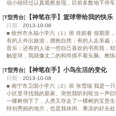
动小组经过认真观察发现，目前多数地下停车..
【神笔在手】篮球带给我的快乐
[
T型秀台
]
日期：
2013-10-08
■ 钦州市永福小学六（1）班 肖皓春 假期
有的人外出旅游，拥抱自然；有的人走亲戚，
音乐；还有的人读一些自己喜欢的书而我，却
触篮球，我就像丈二的和尚摸不着头脑。教练教
【神笔在手】小鸟生活的变化
[
T型秀台
]
日期：
2013-10-08
■ 南宁市卫国小学六（2）班 张雪瑞 我是
小区里寻找我的新家。突然我听到哐当一声巨
一棵树倒下了，人类又夺走了一棵树的宝贵生
特别秀丽的地方，也是我休闲、乘凉的好去处。