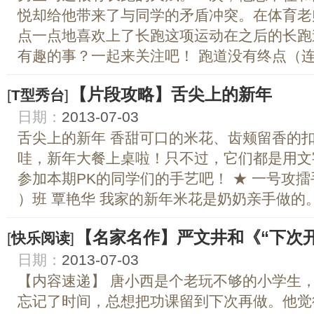
悦却给他带来了与同学的矛盾冲突。在体育老
点一点地喜欢上了长跑这项运动在之后的长跑
有趣的事？一起来关注吧！ 跑道没有终点（连载）
【片段攻略】舌尖上的新年
[
T型秀台
]
日期：
2013-07-03
舌尖上的新年 香甜可口的米花、齿颊留香的
哇，新年大餐上桌啦！只不过，它们都是用文
参加本期PK的同学们的手艺吧！ ★ 一号攻擂
）班 覃艳华 我家的新年米花是奶奶亲手做的。瞧
【名家名作】严文井和《“下次
[
快乐阅读
]
日期：
2013-07-03
【内容速递】 唐小西是个老玩不够的小学生
忘记了时间，总想把功课留到下次再做。他觉