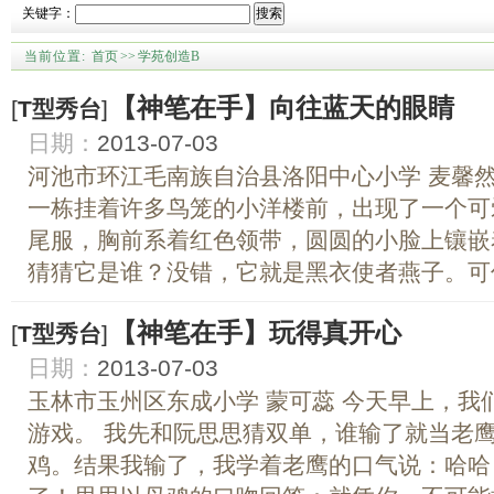
关键字：
搜索
当前位置:
首页
>>
学苑创造B
【神笔在手】向往蓝天的眼睛
[
T型秀台
]
日期：
2013-07-03
河池市环江毛南族自治县洛阳中心小学 麦馨然
一栋挂着许多鸟笼的小洋楼前，出现了一个可
尾服，胸前系着红色领带，圆圆的小脸上镶嵌
猜猜它是谁？没错，它就是黑衣使者燕子。可仔
【神笔在手】玩得真开心
[
T型秀台
]
日期：
2013-07-03
玉林市玉州区东成小学 蒙可蕊 今天早上，我
游戏。 我先和阮思思猜双单，谁输了就当老
鸡。结果我输了，我学着老鹰的口气说：哈哈