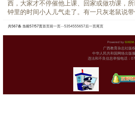
西，大家才不停催他上课、回家或做功课，所
钟里的时间小人儿气走了。有一只灰老鼠说带他
共567条 当前57/57页
首页
前一页
···
53
54
55
56
57
后一页
尾页
Powered by
GXEM.
广西教育杂志
中华人民共和国网络出版服
违法和不良信息举报电话：0771-