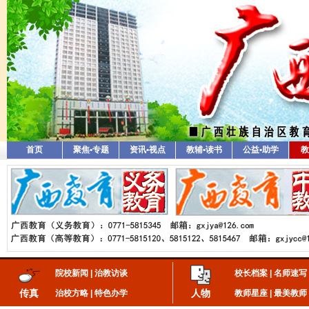
首页
聚焦•专题
资讯•视点
教辅•读书
公益•助学
教
院校新闻
|
治教访谈
校长档案
|
名师速写
传真
人物
治校方略
|
特色办学
教师星座
|
最美教师