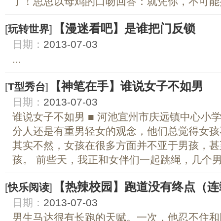
了！思思以母鸡的口吻回答：就凭你，不可能抓
【漫迷看吧】是谁把门反锁
[
玩转世界
]
日期：
2013-07-03
...
【神笔在手】谁说女子不如男
[
T型秀台
]
日期：
2013-07-03
谁说女子不如男 ■ 河池宜州市庆远镇中心小学
分人还是有重男轻女的观念，他们总觉得女孩
其实不然，女孩在很多方面并不亚于男孩，甚
孩。 前些天，我正和女伴们一起跳绳，几个男孩
【热辣校园】跑道没有终点（连
[
快乐阅读
]
日期：
2013-07-03
男生马达很有长跑的天赋。一次，他忍不住和