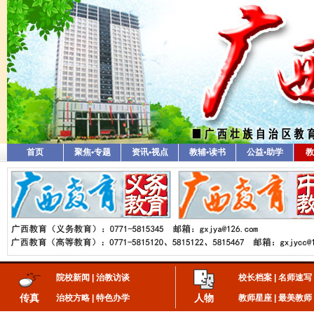
首页
聚焦•专题
资讯•视点
教辅•读书
公益•助学
教
院校新闻
|
治教访谈
校长档案
|
名师速写
传真
人物
治校方略
|
特色办学
教师星座
|
最美教师