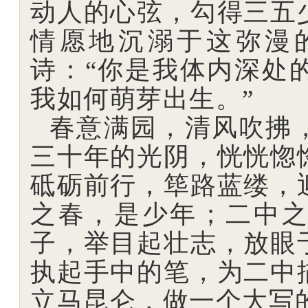
动人的心弦，勾得三五
情愿地沉溺于这弥漫
诗：“你是我体内深处
我如何萌芽出生。”
春意满园，清风吹拂
三十年的光阴，恍恍惚
砥砺前行，筚路蓝缕，
之春，是少年；二中
子，举目起壮志，放眼
执起手中的笔，为二中
立马昆仑，做一个大写