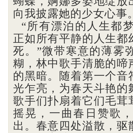
蝴蝶，婀娜多姿地绽放
向我披露她的少女心事
“所有漂泊的人生都
正如所有平静的人生都
死。”微带寒意的薄雾
糊，林中歌手清脆的啼
的黑暗。随着第一个音
光乍亮，为春天斗艳的
歌手们扑扇着它们毛茸
摇晃，一曲春日赞歌
出。春意四处溢散，驱