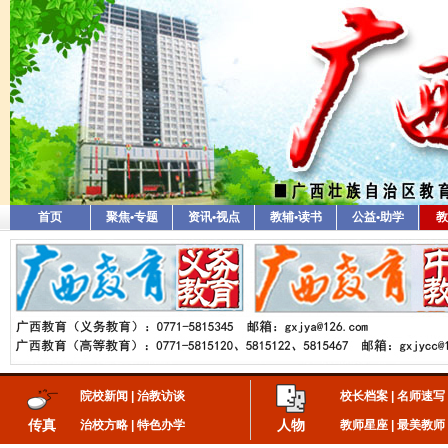
首页
聚焦•专题
资讯•视点
教辅•读书
公益•助学
教
院校新闻
|
治教访谈
校长档案
|
名师速写
传真
人物
治校方略
|
特色办学
教师星座
|
最美教师