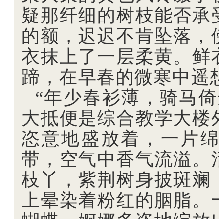
疑那纤细的树枝能否承
的额，迟迟不肯坠落，
衣抹上了一层柔黄。鲜
蹄，在早春的微寒中遥
“年少春衫薄，骑马倚
大抵便是综合教学大楼
恣意地盛放着，一片
带，空气中香气流溢。
枝丫，紫荆树身披斑斓
上晕染着粉红的胭脂。